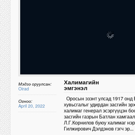
Халимагийн
Мэдээ оруулсан:
эмгэнэл
Oirad
Оросын эзэнт улсад 1917 онд 
Огноо:
хувьсгалыг удирдан засгийн эрх
April 20, 2022
халимаг генерал эсэргүүцэн бо
засгийн газрын Батлан хамгаа
Л.Г.Корнилов буюу халимаг нэр
Гилжирович Дэлдэнов гэгч эр...