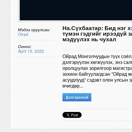
На.Сүхбаатар: Бид нэг х
Мэдээ оруулсан:
түмэн гэдгийг ирээдүй 
Oirad
мэдүүлэх нь чухал
Огноо:
April 15, 2022
Ойрад Монголчуудын түүх соёл,
дэлгэрүүлэн хөгжүүлэх, энэ са
оролцуулах зорилгоор магистр
зохион байгуулагдсан ”Ойрад м
асуудлууд” сэдэвт олон улсын 
өчигдөр...
Дэлгэрэнгүй