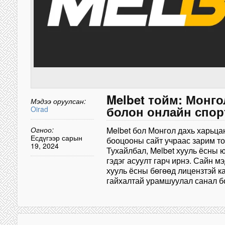
Melbet тойм: Монго
Мэдээ оруулсан:
болон онлайн спо
Oirad
Огноо:
Melbet бол Монгол дахь харьца
Есдүгээр сарын
бооцооны сайт учраас зарим то
19, 2024
Тухайлбал, Melbet хууль ёсны 
гэдэг асуулт гарч ирнэ. Сайн мэ
хууль ёсны бөгөөд лицензтэй к
гайхалтай урамшуулал санал б