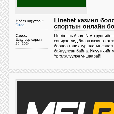
Linebet казино бол
Мэдээ оруулсан:
спортын онлайн б
Oirad
Огноо:
Linebet нь Aspro N.V. группийн 
Есдүгээр сарын
сонирхогчид болон казино тогл
20, 2024
бооцоо тавих туршлагыг санал 
байгуулсан байна. Илүү ихийг 
Үргэлжлүүлэн уншаарай!