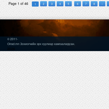
Page 1 of 46
2
3
4
5
6
7
8
›
1
© 2011-
Oirad.mn Зохиогчийн эрх хуулиар хамгаалагдсан.
2026