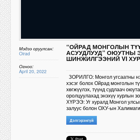
“ОЙРАД МОНГОЛЫН ТҮ
Мэдээ оруулсан:
АСУУДЛУУД” ОЮУТНЫ 
Oirad
ШИНЖИЛГЭЭНИЙ VI ХУ
Огноо:
April 20, 2022
ЗОРИЛГО: Монгол угсаатны нэ
хэсэг болох Ойрад монголын тү
хөгжүүлэх, түүнд судлаач оюута
оролцуулахад энэхүү хурлын 
ХҮРЭЭ: Уг хуралд Монгол улсы
залуус болон ОХУ-ын Халимагий
Дэлгэрэнгүй