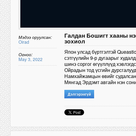
Галдан Бошигт хааны нэ
Мэдээ оруулсан:
зохиол
Oirad
Япон улсад бүртгэлтэй Queasti
Огноо:
сэтгүүлийн 9-р дугаарыг худал
May 3, 2022
шинэ соргог өгүүллүүд хэвлэгд
Ойрадын тод үсгийн дурсгалуу
Намхайжамцын өвийг судалсан
Мянгад Эрдэмт авгайн нэн сони
Дэлгэрэнгүй