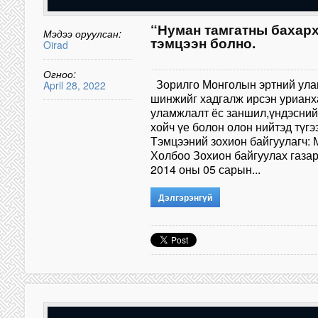
“Нуман тамгатны бахар
Мэдээ оруулсан:
тэмцээн болно.
Oirad
Огноо:
Зорилго Монголын эртний ула
April 28, 2022
шинжийг хадгалж ирсэн урианх
уламжлалт ёс заншил,үндэсний
хойч үе болон олон нийтэд түг
Тэмцээний зохион байгуулагч:
Холбоо Зохион байгуулах газар
2014 оны 05 сарын...
Дэлгэрэнгүй