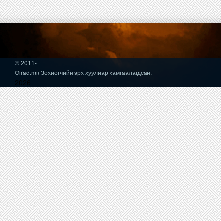
© 2011-
Oirad.mn Зохиогчийн эрх хуулиар хамгаалагдсан.
2026