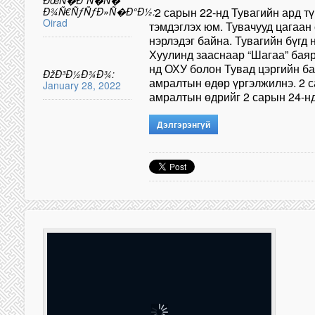
ÐœÑ�Ð´Ñ�Ñ�
Ð¾Ñ€ÑƒÑƒÐ»Ñ�Ð°Ð½:
2 сарын 22-нд Тувагийн ард т
Oirad
тэмдэглэх юм. Тувачууд цагаан
нэрлэдэг байна. Тувагийн бүгд
Хуулинд зааснаар “Шагаа” баяр
нд ОХУ болон Тувад цэргийн б
ÐžÐ³Ð½Ð¾Ð¾:
амралтын өдөр үргэлжилнэ. 2 с
January 28, 2022
амралтын өдрийг 2 сарын 24-
Дэлгэрэнгүй