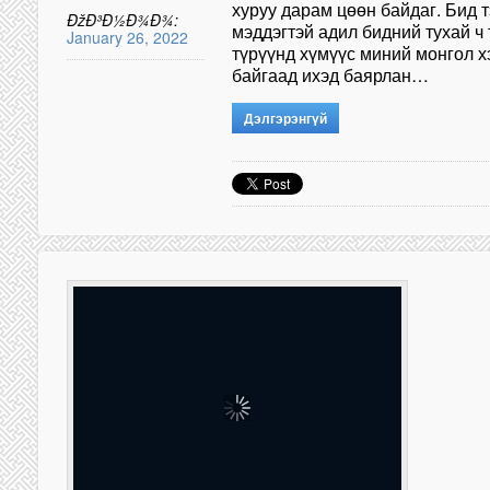
хуруу дарам цөөн байдаг. Бид т
ÐžÐ³Ð½Ð¾Ð¾:
мэддэгтэй адил бидний тухай ч
January 26, 2022
түрүүнд хүмүүс миний монгол х
байгаад ихэд баярлан…
Дэлгэрэнгүй