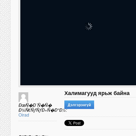
Халимагууд ярьж байна
ÐœÑ�Ð´Ñ�Ñ�
Дэлгэрэнгүй
Ð¾Ñ€ÑƒÑƒÐ»Ñ�Ð°Ð½:
Oirad