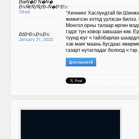
ÐœÑ�Ð´Ñ�Ñ�
Ð¾Ñ€ÑƒÑƒÐ»Ñ�Ð°Ð½:
Oirad
“Хеннинг Хаслундтай би Шинжа
жижигхэн хотод уулзсан билээ.
Монгол орны талаар өргөн мэдл
гэдэг тун ховор завшаан юм. Е
ÐžÐ³Ð½Ð¾Ð¾:
түүнд юуг ч тайлбарлах шаардл
January 31, 2022
хэв маяг маань бусдаас өвөрмөц
газарт нутагладаг болоод ч тэ
Дэлгэрэнгүй