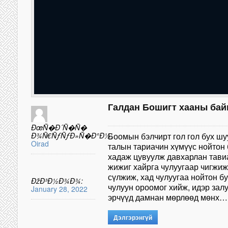
Галдан Бошигт хааны байг
ÐœÑ�Ð´Ñ�Ñ�
Ð¾Ñ€ÑƒÑƒÐ»Ñ�Ð°Ð½:
Боомын бэлчирт гол гол бух шу
Oirad
талын тариачин хүмүүс нойтон б
хадаж цувуулж давхарлан тавиа
жижиг хайрга чулуугаар чигжиж
сүлжиж, хад чулуугаа нойтон б
ÐžÐ³Ð½Ð¾Ð¾:
чулуун ороомог хийж, идэр залу
January 28, 2022
эрчүүд дамнан мөрлөөд мөнх…
Дэлгэрэнгүй