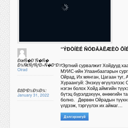
“ÝÐÒÍÈÉ ÑÓÐÂÀËÆÈÒ ÕÎÉ
ÐœÑ�Ð´Ñ�Ñ�
Ð¾Ñ€ÑƒÑƒÐ»Ñ�Ð°Ð½:
“Эртний сурвалжит Хойдууд ха
Oirad
МУИС-ийн Улаанбаатарын сургуу
Ойрад, Их мянган, Цагаан туг, А
Хураангуй: Энэхүү өгүүлэлээс
нэгэн болох Хойд аймгийн түүх
ÐžÐ³Ð½Ð¾Ð¾:
бүтэц бүрэлдэхүүн, өнөөгийн т
January 31, 2022
болно. Дөрвөн Ойрадын түүхн
үлдээж, тэргүүлэх их аймаг…
Дэлгэрэнгүй