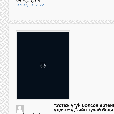
ÐžÐ³Ð½Ð¾Ð¾:
January 31, 2022
“Устаж үгүй болсон ертөн
үлдэгсэд”-ийн тухай боди