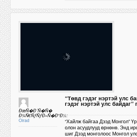
“Төвд гэдэг нэртэй улс б
гэдэг нэртэй улс байдаг”
ÐœÑ�Ð´Ñ�Ñ�
Ð¾Ñ€ÑƒÑƒÐ»Ñ�Ð°Ð½:
Oirad
“Хайлж байгаа Дээд Монгол” Үр
олон асуудлууд өрнөнө. Энд ир
шиг Дээд монголоос Монгол улс