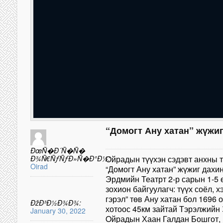
“Домогт Ану хатан” жүжиг
ÐœÑ�Ð´Ñ�Ñ�
Ð¾Ñ€ÑƒÑƒÐ»Ñ�Ð°Ð½:
Ойрадын түүхэн сэдэвт анхны т
Oirad
“Домогт Ану хатан” жүжиг дах
Эрдмийн Театрт 2-р сарын 1-5 
зохион байгуулагч: түүх соёл, 
гэрэл” төв Ану хатан бол 1696
ÐžÐ³Ð½Ð¾Ð¾:
хотоос 45км зайтай Тэрэлжийн 
January 30, 2022
Oйрадын Хаан Галдан Бошгот