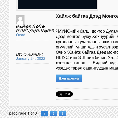
Хайлж байгаа Дээд Монгол
ÐœÑ�Ð´Ñ�Ñ�
Ð¾Ñ€ÑƒÑƒÐ»Ñ�Ð°Ð½:
МУИС-ийн багш, доктор Дулам
Oirad
Дээд монгол буюу Хөхнуурийн 
хугацааны судалгааны ажил хи
өгүүллийг уншигчдын хүсэлтээр
Очир “Хайлж байгаа Дээд монго
ÐžÐ³Ð½Ð¾Ð¾:
НШУС-ийн ЭШ-ний бичиг. УБ., 2
January 24, 2022
хэсэгчлэн авав. … Бидний нүдэ
үзэгдэх төрөл садангуудын ма
Дэлгэрэнгүй
pagg
Page 1 of 3
2
3
1