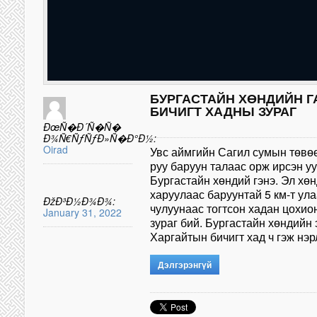
БУРГАСТАЙН ХӨНДИЙН Г
БИЧИГТ ХАДНЫ ЗУРАГ
ÐœÑ�Ð´Ñ�Ñ�
Ð¾Ñ€ÑƒÑƒÐ»Ñ�Ð°Ð½:
Oirad
Увс аймгийн Сагил сумын төвө
руу баруун талаас орж ирсэн у
Бургастайн хөндий гэнэ. Эл хө
харуулаас баруунтай 5 км-т ул
ÐžÐ³Ð½Ð¾Ð¾:
чулуунаас тогтсон хадан цохио
January 31, 2022
зураг бий. Бургастайн хөндийн 
Харгайтын бичигт хад ч гэж нэ
Дэлгэрэнгүй