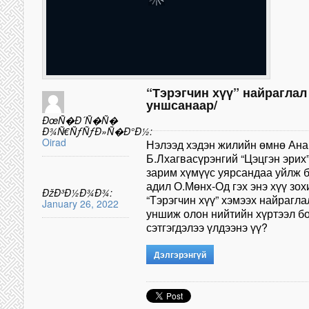
“Тэрэгчин хүү” найраглал
уншсанаар/
ÐœÑ�Ð´Ñ�Ñ�
Ð¾Ñ€ÑƒÑƒÐ»Ñ�Ð°Ð½:
Oirad
Нэлээд хэдэн жилийн өмнө Ана
Б.Лхагвасүрэнгий “Цэцгэн эрих
зарим хүмүүс уярсандаа уйлж б
адил О.Мөнх-Од гэх энэ хүү з
ÐžÐ³Ð½Ð¾Ð¾:
“Тэрэгчин хүү” хэмээх найрагла
January 26, 2022
уншиж олон нийтийн хүртээл бо
сэтгэгдэлээ үлдээнэ үү?
Дэлгэрэнгүй