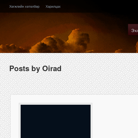
Хөгжлийн хөтөлбөр
Харилцах
Эх
Posts by Oirad