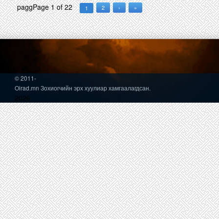
pagg
Page 1 of 22
2
›
»
1
© 2011-
Oirad.mn Зохиогчийн эрх хуулиар хамгаалагдсан.
2026