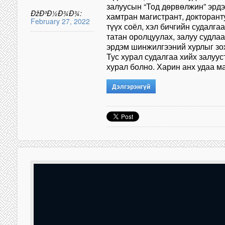
залуусын “Тод дөрвөлжин” эрд
ÐžÐ³Ð½Ð¾Ð¾:
хамтран магистрант, докторан
February 27, 2022
түүх соёл, хэл бичгийн судалга
татан оролцуулах, залуу судла
эрдэм шинжилгээний хурлыг зох
Тус хурал судалгаа хийх залуус
хурал болно. Харин анх удаа м
Дэлгэрэнгүй