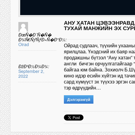
АНУ ХАТАН ЦЭВЭЭНРАВД
ТУХАЙ МАНЖИЙН ЭХ СУ
ÐœÑ�Ð´Ñ�Ñ�
Ð¾Ñ€ÑƒÑƒÐ»Ñ�Ð°Ð½:
Oirad
Ойрад судлаач, түүхийн ухааны
ярилцлаа. Үнэдсний их баяр н
продакшны бүтээл “Ану хатан” 
англи бичгэн орчуулгатайгаар “
ÐžÐ³Ð½Ð¾Ð¾:
байгаа юм байна. Зохиолч Б.Шү
September 2,
кино идэр есийн хүйтэн ид тач
2022
сард хүмүүст эх түүхээ эргэн с
тэр өдрүүдийн…
Дэлгэрэнгүй