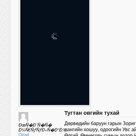
Тугтан овгийн тухай
Дөрвөдийн баруун гарын Зориг
ÐœÑ�Ð´Ñ�Ñ�
вангийн хошуу, одоогийн Увс а
Ð¾Ñ€ÑƒÑƒÐ»Ñ�Ð°Ð½:
Oirad
Өлгий, Өмнөговь сумын дотор Их