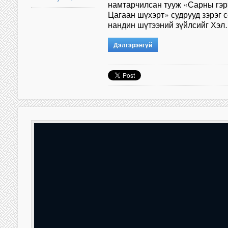
намтарчилсан тууж «Сарны гэрэ
Цагаан шүхэрт» судрууд зэрэг 
нандин шүтээний зүйлсийг Хэ
Дэлгэрэнгүй