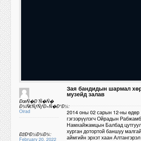
Зая бандидын шармал хөр
музейд залав
ÐœÑ�Ð´Ñ�Ñ�
Ð¾Ñ€ÑƒÑƒÐ»Ñ�Ð°Ð½:
Oirad
2014 оны 02 сарын 12-ны өдөр
гэгээрүүлэгч Ойрадын Рабжам
Намхайжамцын Балбад цутгуул
хурган дотортой баншуу малгай
ÐžÐ³Ð½Ð¾Ð¾:
аймгийн эрхэт хаан Алтангэрэл
February 20, 2022