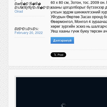
60 х 80 см, Зотон, тос. 2009 о
ÐœÑ�Ð´Ñ�Ñ�
хааны цогцолборыг бүтээхээр д
Ð¾Ñ€ÑƒÑƒÐ»Ñ�Ð°Ð½:
Oirad
улсын эрдэм шинжилгээний ху
Уйгурын Өөртөө Засах оронд б
Өвөрмонгол, Монгол 4 зураачаа
хөрөг зургийн эскиз нь шалгарч
ÐžÐ³Ð½Ð¾Ð¾:
Увш хааны гүнж буюу төрсөн а
February 20, 2022
Дэлгэрэнгүй