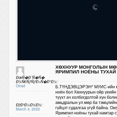
ХӨХНУУР МОНГОЛЫН МӨ
ЯРИМПИЛ НОЁНЫ ТУХАЙ
ÐœÑ�Ð´Ñ�Ñ�
Ð¾Ñ€ÑƒÑƒÐ»Ñ�Ð°Ð½:
Oirad
Б.ТҮНДЭВЦЭРЭН* МУИС-ийн м
ноён бол Хөхнуурын ойр үеийн 
түүхт ач холбогдолтой хүн болн
амьдралын ул мөр ба тэмцлийн
ÐžÐ³Ð½Ð¾Ð¾:
гүйцэт судалгаа үгүй байна. Ою
March 4, 2022
Яримпил ноёны тухай намтар с