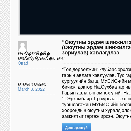
“Оюутны эрдэм шинжилгээ
(Оюутны эрдэм шинжилгэ
зориулав) хэвлэгдлээ
ÐœÑ�Ð´Ñ�Ñ�
Ð¾Ñ€ÑƒÑƒÐ»Ñ�Ð°Ð½:
Oirad
“Тод дөрвөлжин” клубаас эрхлэ
гарын авлага хэвлүүлэв. Тус г
сургуулийн багш, МУБИС-ийн м
ÐžÐ³Ð½Ð¾Ð¾:
бичиж, доктор На.Сүхбаатар ив
March 3, 2022
Гарын авлагын өмнөх үгийг На
“Г.Эрхэмбаяр 1-р курсаас эхлэ
туршлагажин МУБИС-ийн болон 
хоорондын оюутны хуралд оло
амжилтыг гаргаж ирсэн. Оюут
Дэлгэрэнгүй