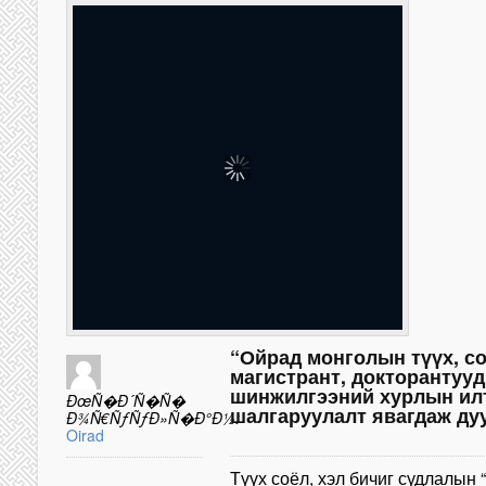
“Ойрад монголын түүх, с
магистрант, докторантуу
шинжилгээний хурлын ил
ÐœÑ�Ð´Ñ�Ñ�
шалгаруулалт явагдаж ду
Ð¾Ñ€ÑƒÑƒÐ»Ñ�Ð°Ð½:
Oirad
Түүх соёл, хэл бичиг судлалын 