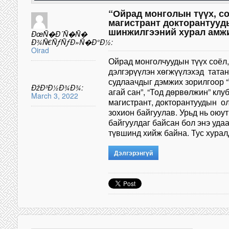
“Ойрад монголын түүх, с
магистрант докторантууд
шинжилгээний хурал амжи
ÐœÑ�Ð´Ñ�Ñ�
Ð¾Ñ€ÑƒÑƒÐ»Ñ�Ð°Ð½:
Oirad
Ойрад монголчуудын түүх соёл,
дэлгэрүүлэн хөгжүүлэхэд татан
судлаачдыг дэмжих зорилгоор “
ÐžÐ³Ð½Ð¾Ð¾:
агай сан”, “Тод дөрвөлжин” клуб
March 3, 2022
магистрант, докторантуудын о
зохион байгуулав. Урьд нь оюу
байгуулдаг байсан бол энэ уда
түвшинд хийж байна. Тус хур
Дэлгэрэнгүй