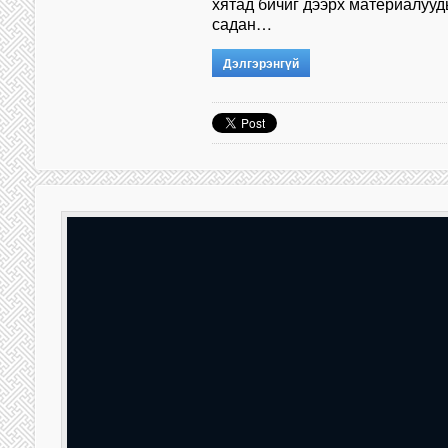
хятад бичиг дээрх материалуу
садан…
Дэлгэрэнгүй