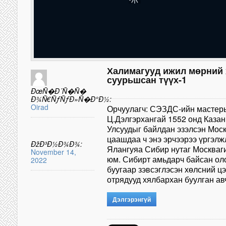
Халимагууд ижил мөрний
суурьшсан түүх-1
ÐœÑ�Ð´Ñ�Ñ�
Ð¾Ñ€ÑƒÑƒÐ»Ñ�Ð°Ð½:
Oirad
Орчуулагч: СЭЗДС-ийн мастер
Ц.Дэлгэрхангай 1552 онд Казан
Улсуудыг байлдан эзэлсэн Мос
цаашдаа ч энэ эрчээрээ үргэлж
ÐžÐ³Ð½Ð¾Ð¾:
Ялангуяа Сибир нутаг Москваг
November 14,
юм. Сибирт амьдарч байсан оло
2022
буугаар зэвсэглэсэн хөлсний ц
отрядууд хялбархан буулган а
Дэлгэрэнгүй