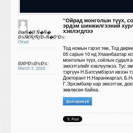
“Ойрад монголын түүх, с
эрдэм шинжилгээний хур
хэвлэгдлээ
ÐœÑ�Ð´Ñ�Ñ�
Ð¾Ñ€ÑƒÑƒÐ»Ñ�Ð°Ð½:
Oirad
Тод номын гэрэл төв, Тод дөрв
05 сарын 10 нд Улаанбаатар х
монголын түүх, соёлын судалга
ÐžÐ³Ð½Ð¾Ð¾:
эмхэтгэлийг хэвлүүлжээ. Тус эм
March 3, 2022
тэргүүн Н.Батсүмбэрэл ивээн т
Докторант Н.Наранжаргал, Б.Н
Г.Эрхэмбаяр нар эмхэтгэж, док
зөвлөсөн байна.
Дэлгэрэнгүй