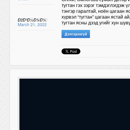
тугтан гэх зэрэг тэмдэглэгдэж 
тэнгэр гаралтай, ноён цагаан я
хүрвэл “тугтан” цагаан ястай а
ÐžÐ³Ð½Ð¾Ð¾:
тугтан ясны дээд угийг хун шу
March 21, 2022
Дэлгэрэнгүй