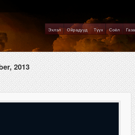
Эхлэл
Ойрадууд
Түүх
Соёл
Газа
ber, 2013