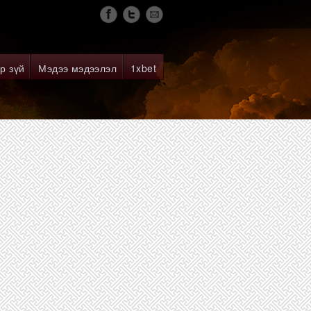
р зүй
Мэдээ мэдээлэл
1xbet