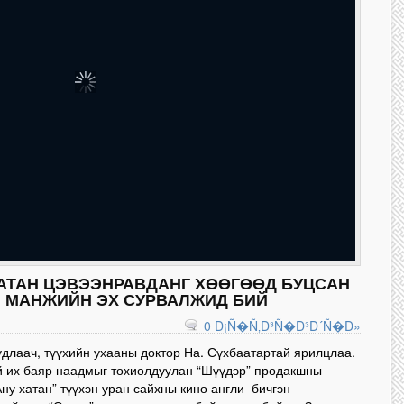
АТАН ЦЭВЭЭНРАВДАНГ ХӨӨГӨӨД БУЦСАН
Й МАНЖИЙН ЭХ СУРВАЛЖИД БИЙ
0 Ð¡Ñ�Ñ‚Ð³Ñ�Ð³Ð´Ñ�Ð»
длаач, түүхийн ухааны доктор На. Сүхбаатартай ярилцлаа.
й их баяр наадмыг тохиолдуулан “Шүүдэр” продакшны
Ану хатан” түүхэн уран сайхны кино англи бичгэн