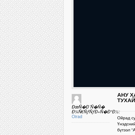
АНУ Х
ТУХА
ÐœÑ�Ð´Ñ�Ñ�
Ð¾Ñ€ÑƒÑƒÐ»Ñ�Ð°Ð½:
Oirad
Ойрад су
Үнэдсни
бүтээл “