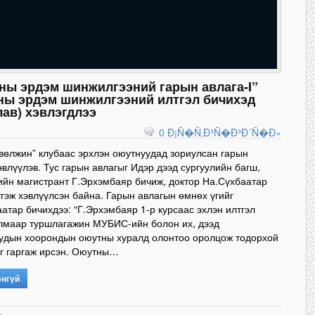
ны эрдэм шинжилгээний гарын авлага-I”
ны эрдэм шинжилгээний илтгэл бичихэд
ав) хэвлэгдлээ
0 Ð¡Ñ�Ñ‚Ð³Ñ�Ð³Ð´Ñ�Ð»
вөлжин” клубаас эрхлэн оюутнуудад зориулсан гарын
эвлүүлэв. Тус гарын авлагыг Идэр дээд сургуулийн багш,
йн магистрант Г.Эрхэмбаяр бичиж, доктор На.Сүхбаатар
тгэж хэвлүүлсэн байна. Гарын авлагын өмнөх үгийг
атар бичихдээ: “Г.Эрхэмбаяр 1-р курсаас эхлэн илтгэл
улмаар туршлагажин МУБИС-ийн болон их, дээд
иудын хоорондын оюутны хуралд олонтоо оролцож тодорхой
г гаргаж ирсэн. Оюутны…
энгүй