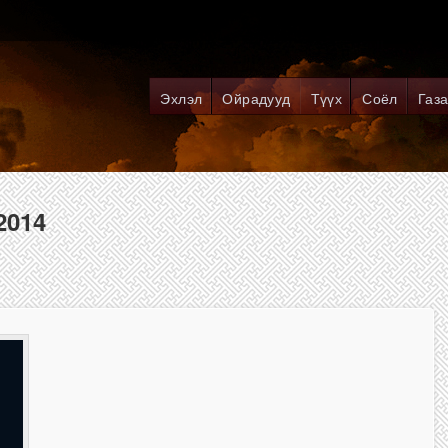
Эхлэл
Ойрадууд
Түүх
Соёл
Газа
2014