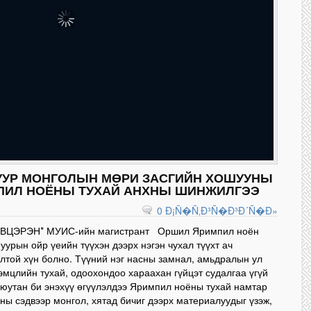
УУР МОНГОЛЫН МӨРИ ЗАСГИЙН ХОШУУНЫ
ПИЛ НОЁНЫ ТУХАЙ АНХНЫ ШИНЖИЛГЭЭ
0 Ð¡Ñ�Ñ‚Ð³Ñ�Ð³Ð´Ñ�Ð»
ВЦЭРЭН* МУИС-ийн магистрант Оршил Яримпил ноён
уурын ойр үеийн түүхэн дээрх нэгэн чухал түүхт ач
лтой хүн болно. Түүний нэг насны замнал, амьдралын ул
эмцлийн тухай, одоохондоо хараахан гүйцэт судалгаа үгүй
юутан би энэхүү өгүүлэлдээ Яримпил ноёны тухай намтар
ны сэдвээр монгол, хятад бичиг дээрх материалуудыг үзэж,