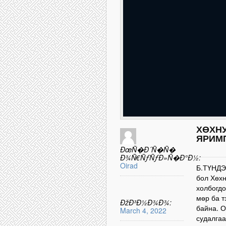
ХӨХН
ЯРИМ
ÐœÑ�Ð´Ñ�Ñ�
Ð¾Ñ€ÑƒÑƒÐ»Ñ�Ð°Ð½:
Oirad
Б.ТҮНДЭ
бол Хөхн
холбогдо
мөр ба т
ÐžÐ³Ð½Ð¾Ð¾:
байна. О
March 4, 2022
судалгаа