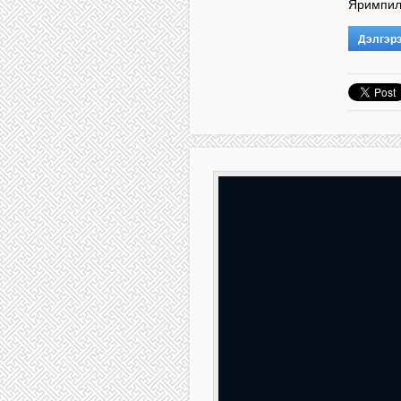
Яримпил
Дэлгэр