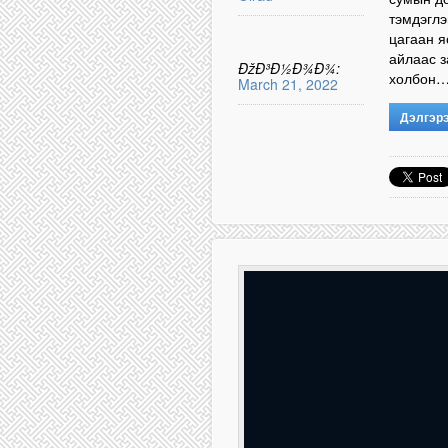
тэмдэглэ
цагаан я
айлаас з
ÐžÐ³Ð½Ð¾Ð¾:
холбон
March 21, 2022
Дэлгэр