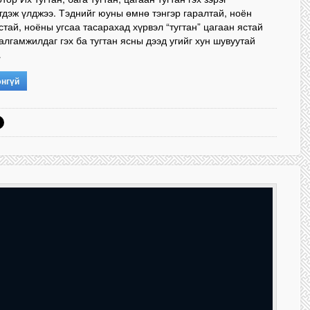
гдэж үлджээ. Тэднийг юуны өмнө тэнгэр гаралтай, ноён
стай, ноёны угсаа тасарахад хүрвэл “тугтан” цагаан ястай
алгамжилдаг гэх ба тугтан ясны дээд угийг хун шувуутай
…
энгүй