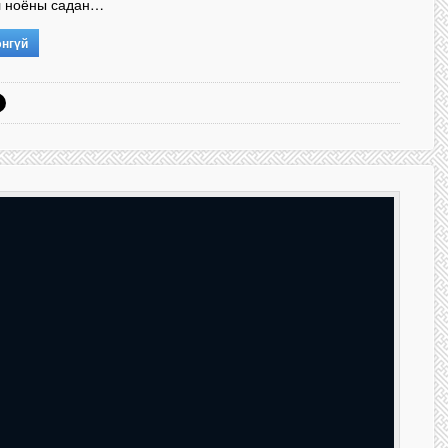
 ноёны садан…
энгүй