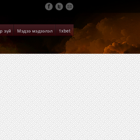
р зүй
Мэдээ мэдээлэл
1xbet