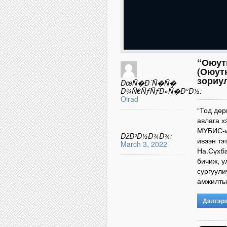
“Оюут
(Оюут
зориул
ÐœÑ�Ð´Ñ�Ñ�
Ð¾Ñ€ÑƒÑƒÐ»Ñ�Ð°Ð½:
Oirad
“Тод дөр
авлага х
МУБИС-и
ÐžÐ³Ð½Ð¾Ð¾:
ивээн тэ
March 3, 2022
На.Сүхба
бичиж, 
сургуул
амжилты
Дэлгэр