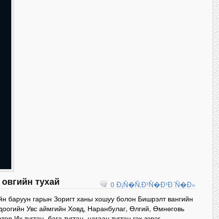
 овгийн тухай
0 Ð¡Ñ�Ñ‚Ð³Ñ�Ð³Ð´Ñ�Ð»
н баруун гарын Зоригт ханы хошуу болон Бишрэлт вангийн
доогийн Увс аймгийн Ховд, Наранбулаг, Өлгий, Өмнөговь
тор Их тугтан, бага тугтан, цагаан тугтан гэх зэрэг