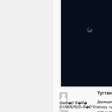
Тугтан
Дөрвөдий
ÐœÑ�Ð´Ñ�Ñ�
хошуу, о
Ð¾Ñ€ÑƒÑƒÐ»Ñ�Ð°Ð½:
Oirad
сумын до