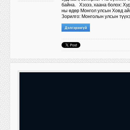
байна. Хэзээ, хаана болох: Ху
ны өдөр Монгол улсын Ховд ай
Зорилго: Монголын улсын түүхэ
Дэлгэрэнгүй