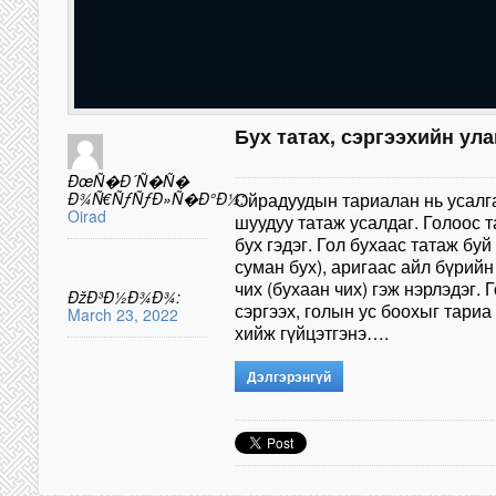
Бух татах, сэргээхийн ул
ÐœÑ�Ð´Ñ�Ñ�
Ð¾Ñ€ÑƒÑƒÐ»Ñ�Ð°Ð½:
Ойрадуудын тариалан нь усалга
Oirad
шуудуу татаж усалдаг. Голоос 
бух гэдэг. Гол бухаас татаж бу
суман бух), аригаас айл бүрийн
чих (бухаан чих) гэж нэрлэдэг. 
ÐžÐ³Ð½Ð¾Ð¾:
сэргээх, голын ус боохыг тариа
March 23, 2022
хийж гүйцэтгэнэ….
Дэлгэрэнгүй