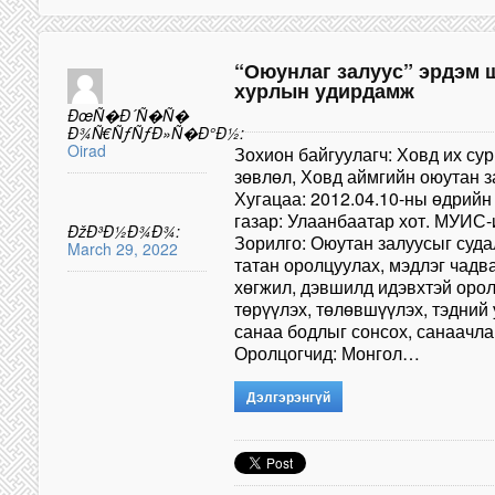
“Оюунлаг залуус” эрдэм 
хурлын удирдамж
ÐœÑ�Ð´Ñ�Ñ�
Ð¾Ñ€ÑƒÑƒÐ»Ñ�Ð°Ð½:
Oirad
Зохион байгуулагч: Ховд их су
зөвлөл, Ховд аймгийн оюутан з
Хугацаа: 2012.04.10-ны өдрийн
газар: Улаанбаатар хот. МУИС-
ÐžÐ³Ð½Ð¾Ð¾:
Зорилго: Оюутан залуусыг суд
March 29, 2022
татан оролцуулах, мэдлэг чадв
хөгжил, дэвшилд идэвхтэй орол
төрүүлэх, төлөвшүүлэх, тэдний
санаа бодлыг сонсох, санаачл
Оролцогчид: Монгол…
Дэлгэрэнгүй