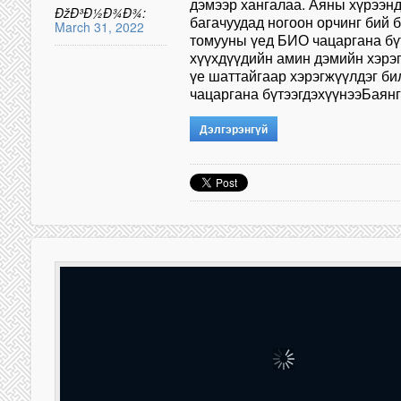
дэмээр хангалаа. Аяны хүрээнд
ÐžÐ³Ð½Ð¾Ð¾:
багачуудад ногоон орчинг бий 
March 31, 2022
томууны үед БИО чацаргана бү
хүүхдүүдийн амин дэмийн хэрэг
үе шаттайгаар хэрэгжүүлдэг би
чацаргана бүтээгдэхүүнээБая
Дэлгэрэнгүй