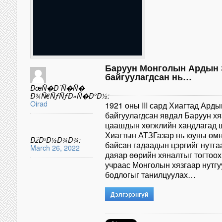
Баруун Монголын Ардын З
байгуулагдсан нь…
ÐœÑ�Ð´Ñ�Ñ�
Ð¾Ñ€ÑƒÑƒÐ»Ñ�Ð°Ð½:
Oirad
1921 оны III сард Хиагтад Арды
байгуулагдсан явдал Баруун хя
цаашдын хөгжлийн хандлагад ш
Хиагтын АТЗГазар нь юуны өмн
ÐžÐ³Ð½Ð¾Ð¾:
байсан гадаадын цэргийг нутга
March 26, 2022
даяар өөрийн хяналтыг тогтоо
учраас Монголын хязгаар нутгу
бодлогыг танилцуулах…
Дэлгэрэнгүй