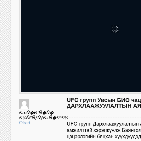
UFC групп Увсын БИО чац
ДАРХЛААЖУУЛАЛТЫН АЯН-
ÐœÑ�Ð´Ñ�Ñ�
Ð¾Ñ€ÑƒÑƒÐ»Ñ�Ð°Ð½:
Oirad
UFC групп Дархлаажуулалтын а
амжилттай хэрэгжүүлж Баянгол 
цэцэрлэгийн бяцхан хүүхдүүдэд