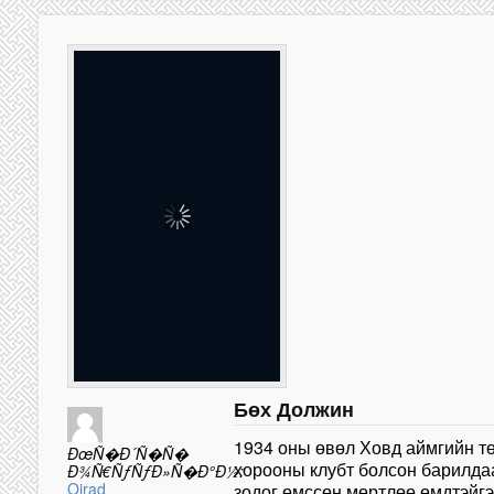
Бөх Должин
1934 оны өвөл Ховд аймгийн тө
ÐœÑ�Ð´Ñ�Ñ�
хорооны клубт болсон барилдаа
Ð¾Ñ€ÑƒÑƒÐ»Ñ�Ð°Ð½:
Oirad
зодог өмссөн мөртлөө өмдтэйг