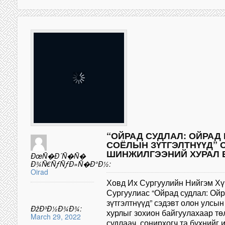
“ОЙРАД СУДЛАЛ: ОЙРАД
СОЁЛЫН ЗҮТГЭЛТНҮҮД” 
ШИНЖИЛГЭЭНИЙ ХУРАЛ 
ÐœÑ�Ð´Ñ�Ñ�
Ð¾Ñ€ÑƒÑƒÐ»Ñ�Ð°Ð½:
Oirad
Ховд Их Сургуулийн Нийгэм Х
Сургуулиас “Ойрад судлал: Ойр
зүтгэлтнүүд” сэдэвт олон улсы
ÐžÐ³Ð½Ð¾Ð¾:
хурлыг зохион байгуулахаар тө
March 29, 2022
судлаач, сонирхогч та бүхнийг