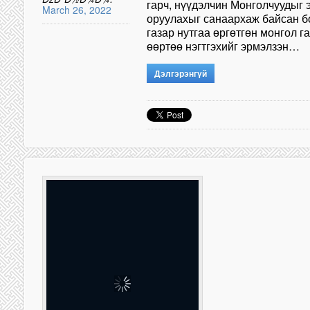
гарч, нүүдэлчин Монголчуудыг 
March 26, 2022
оруулахыг санаархаж байсан б
газар нутгаа өргөтгөн монгол г
өөртөө нэгтгэхийг эрмэлзэн…
Дэлгэрэнгүй