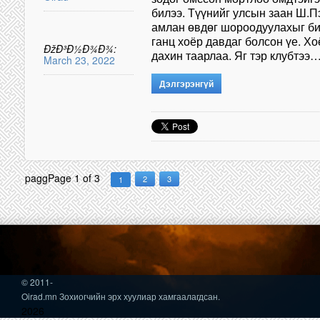
билээ. Түүнийг улсын заан Ш.
амлан өвдөг шороодуулахыг би 
ганц хоёр давдаг болсон үе. Х
ÐžÐ³Ð½Ð¾Ð¾:
дахин таарлаа. Яг тэр клубтээ…
March 23, 2022
Дэлгэрэнгүй
pagg
Page 1 of 3
2
3
1
© 2011-
Oirad.mn Зохиогчийн эрх хуулиар хамгаалагдсан.
2026