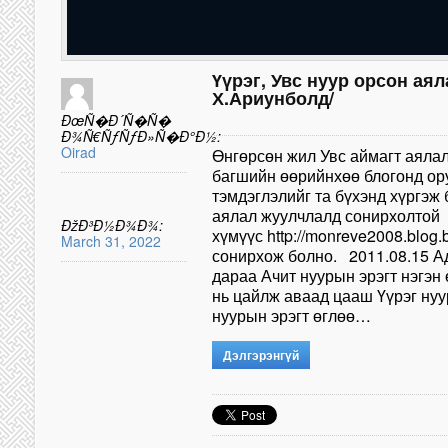
Үүрэг, Увс нуур орсон аял
Х.Ариунболд/
ÐœÑ�Ð´Ñ�Ñ�
Ð¾Ñ€ÑƒÑƒÐ»Ñ�Ð°Ð½:
Oirad
Өнгөрсөн жил Увс аймагт аяла
багшийн өөрийнхөө блогонд ор
тэмдэглэлийг та бүхэнд хүргэж
аялал жуулчлалд сонирхолтой
ÐžÐ³Ð½Ð¾Ð¾:
хүмүүс http://monreve2008.blog.b
March 31, 2022
сонирхож болно. 2011.08.15 А
дараа Ачит нуурын эрэгт нэгэн 
нь цайлж аваад цааш Үүрэг нуу
нуурын эрэгт өглөө…
Дэлгэрэнгүй