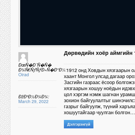
Дөрвөдийн хоёр аймгийн 
ÐœÑ�Ð´Ñ�Ñ�
Ð¾Ñ€ÑƒÑƒÐ»Ñ�Ð°Ð½:
1912 онд Ховдын хязгаарын о
Oirad
хаант Монгол улсад дагаар оро
Засгийн газраас ёсоор болгожэ
хязгаарын хошуу ноёдын идэвх 
цол хэргэм нэмж шагнан урамш
ÐžÐ³Ð½Ð¾Ð¾:
зохион байгуулалтыг шинэчилс
March 29, 2022
газрыг байгуулж, түүний харъя
хошуутайгаар чуулган болгон…
Дэлгэрэнгүй