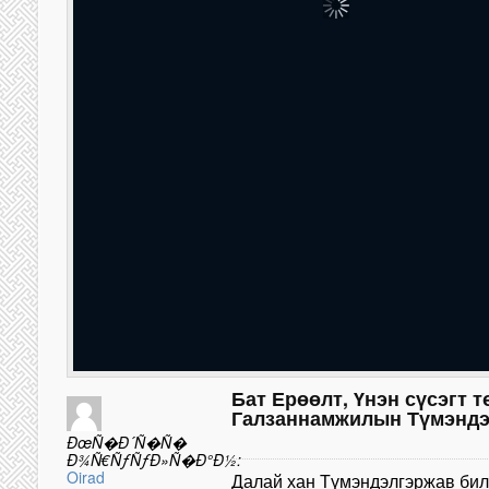
Бат Ерөөлт, Үнэн сүсэгт т
Галзаннамжилын Түмэндэл
ÐœÑ�Ð´Ñ�Ñ�
Ð¾Ñ€ÑƒÑƒÐ»Ñ�Ð°Ð½:
Oirad
Далай хан Түмэндэлгэржав би