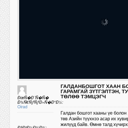
ГАЛДАНБОШГОТ ХААН БО
ГАРАМГАЙ ЗҮТГЭЛТЭН, 
ТӨЛӨӨ ТЭМЦЭГЧ
ÐœÑ�Ð´Ñ�Ñ�
Ð¾Ñ€ÑƒÑƒÐ»Ñ�Ð°Ð½:
Oirad
Галдан бошгот хааны үе болон 
төв Азийн түүхнээ асар их хуви
жилүүд байв. Өмнө талд хүчирх
ÐžÐ³Ð½Ð¾Ð¾: