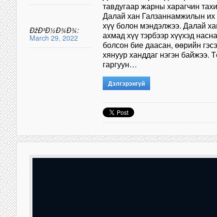
тавдугаар жарны харагчин тах
Далай хан Галзаннамжилын их
хүү болон мэндэлжээ. Далай х
ÐžÐ³Ð½Ð¾Ð¾:
ахмад хүү тэрбээр хүүхэд насн
March 29, 2022
болсон бие даасан, өөрийн гэс
хянуур ханддаг нэгэн байжээ. Т
гаргуун…
Дэлгэрэнгүй