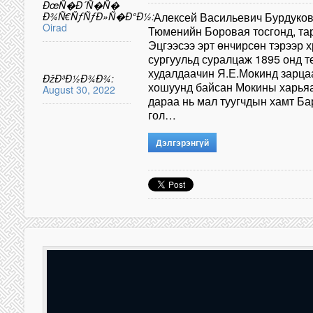
ÐœÑ�Ð´Ñ�Ñ�
Ð¾Ñ€ÑƒÑƒÐ»Ñ�Ð°Ð½:
Алексей Васильевич Бурдуков 1
Oirad
Тюменийн Боровая тосгонд, тар
Эцгээсээ эрт өнчирсөн тэрээр
сургуульд суралцаж 1895 онд тө
худалдаачин Я.Е.Мокинд зарцаа
ÐžÐ³Ð½Ð¾Ð¾:
хошуунд байсан Мокины харьяа
August 30, 2022
дараа нь мал туугчдын хамт Ба
гол…
Дэлгэрэнгүй