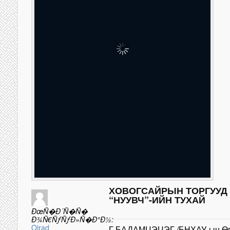
ХОВОГСАЙРЫН ТОРГУУД
“НУУВЧ”-ИЙН ТУХАЙ
ÐœÑ�Ð´Ñ�Ñ�
Ð¾Ñ€ÑƒÑƒÐ»Ñ�Ð°Ð½:
Oirad
Г.БАДАМЦЭЦЭГ /БНХАУ-ын Өвө