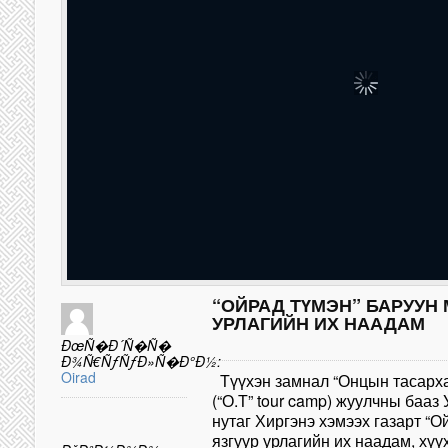
“ОЙРАД ТҮМЭН” БАРУУН
УРЛАГИЙН ИХ НААДАМ
ÐœÑ�Ð´Ñ�Ñ�
Ð¾Ñ€ÑƒÑƒÐ»Ñ�Ð°Ð½:
Oirad
Түүхэн замнал “Онцын тасарха
(“О.Т” tour camp) жуулчны бааз
нутаг Хиргэнэ хэмээх газарт “
язгуур урлагийн их наадам, хү