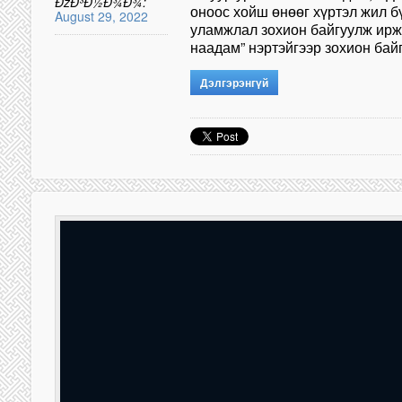
ÐžÐ³Ð½Ð¾Ð¾:
оноос хойш өнөөг хүртэл жил б
August 29, 2022
уламжлал зохион байгуулж ирж
наадам” нэртэйгээр зохион ба
Дэлгэрэнгүй