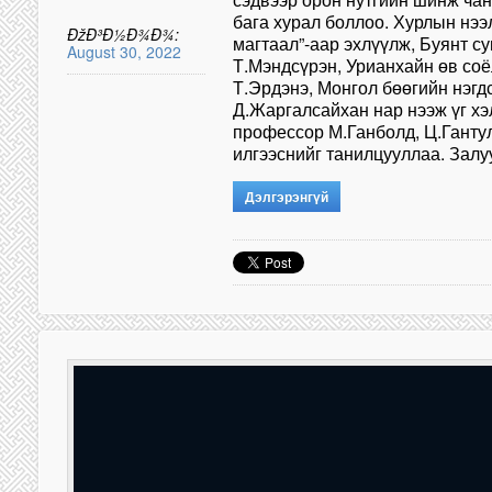
бага хурал боллоо. Хурлын нээ
ÐžÐ³Ð½Ð¾Ð¾:
магтаал”-аар эхлүүлж, Буянт с
August 30, 2022
Т.Мэндсүрэн, Урианхайн өв соё
Т.Эрдэнэ, Монгол бөөгийн нэгд
Д.Жаргалсайхан нар нээж үг хэ
профессор М.Ганболд, Ц.Ганту
илгээснийг танилцууллаа. Зал
Дэлгэрэнгүй