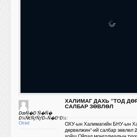
ХАЛИМАГ ДАХЬ “ТОД ДӨ
САЛБАР ЗӨВЛӨЛ
ÐœÑ�Ð´Ñ�Ñ�
Ð¾Ñ€ÑƒÑƒÐ»Ñ�Ð°Ð½:
Oirad
ОХУ-ын Халимагийн БНУ-ын Ха
дөрвөлжин”-ий салбар зөвлөл 
хойш Ойрад монголчуудын түүх