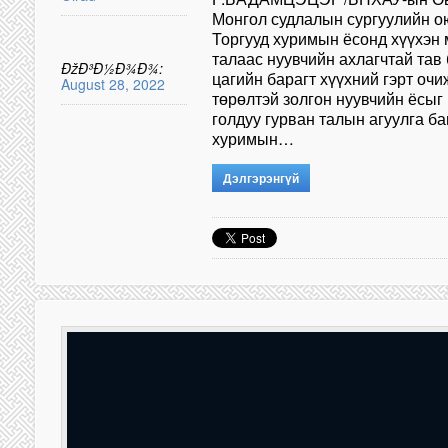
Монгол судлалын сургуулийн о
Торгууд хуримын ёсонд хүүхэн
талаас нуувчийн ахлагчтай тав
ÐžÐ³Ð½Ð¾Ð¾:
цагийн барагт хүүхний гэрт очи
August 28, 2022
төрөлтэй золгон нуувчийн ёсыг 
голдуу гурван талын агуулга ба
хуримын…
Дэлгэрэнгүй