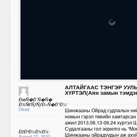
АЛТАЙГААС ТЭНГЭР УУЛ
ХҮРТЭЛ(Аян замын тэмдэг
ÐœÑ�Ð´Ñ�Ñ�
Ð¾Ñ€ÑƒÑƒÐ»Ñ�Ð°Ð½:
Oirad
Шинжааны Ойрад судлалын ний
номын гэрэл төвийн хамтарсан
ажил 2013.06.13-06.24 хүртэл 
Судалгааны гол зорилго нь “Мо
ÐžÐ³Ð½Ð¾Ð¾:
Шинжааны ойрадуудын аж ахуй 
August 27, 2022