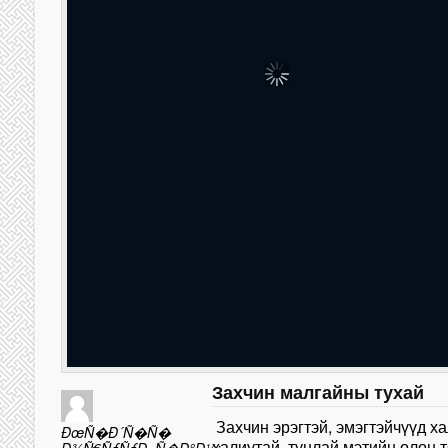
Захчин малгайны тухай
Захчин эрэгтэй, эмэгтэйчүүд ха
ÐœÑ�Ð´Ñ�Ñ�
халиутай, тунлай мэтийн олон 