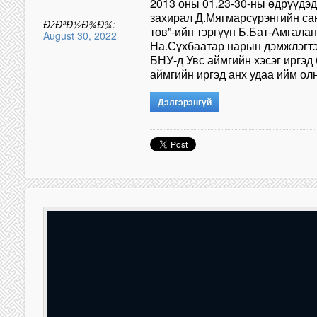
2013 оны 01.23-30-ны өдрүүдэ
захирал Д.Мягмарсүрэнгийн са
ÐžÐ³Ð½Ð¾Ð¾:
төв”-ийн тэргүүн Б.Бат-Амгалан
August 30, 2022
На.Сүхбаатар нарын дэмжлэгт
БНУ-д Увс аймгийн хэсэг иргэд 
аймгийн иргэд анх удаа ийм о
Дэлгэрэнгүй