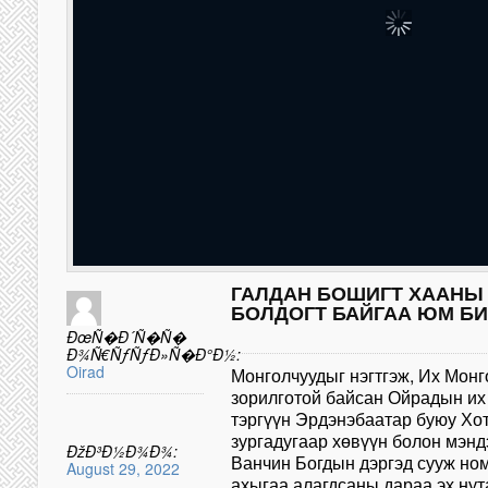
ГАЛДАН БОШИГТ ХААНЫ 
БОЛДОГТ БАЙГАА ЮМ Б
ÐœÑ�Ð´Ñ�Ñ�
Ð¾Ñ€ÑƒÑƒÐ»Ñ�Ð°Ð½:
Oirad
Монголчуудыг нэгтгэж, Их Монг
зорилготой байсан Ойрадын их
тэргүүн Эрдэнэбаатар буюу Хо
зургадугаар хөвүүн болон мэнд
ÐžÐ³Ð½Ð¾Ð¾:
Ванчин Богдын дэргэд сууж но
August 29, 2022
ахыгаа алагдсаны дараа эх нут