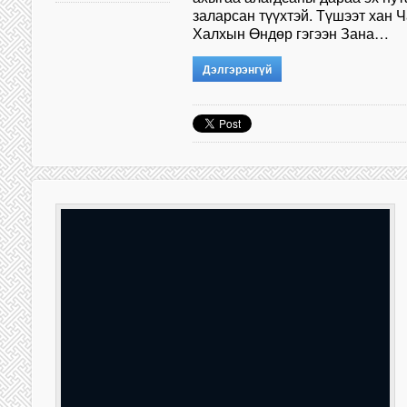
заларсан түүхтэй. Түшээт хан 
Халхын Өндөр гэгээн Зана…
Дэлгэрэнгүй