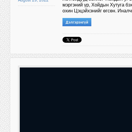
мэргэний үр, Хойдын Хутуга бэ
охин Цэцэйхэнийг өгсөн. Инал
Дэлгэрэнгүй