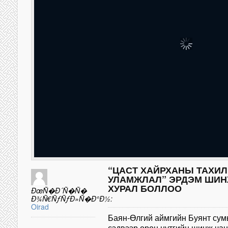
“ЦАСТ ХАЙРХАНЫ ТАХИЛ
УЛАМЖЛАЛ” ЭРДЭМ ШИН
ХУРАЛ БОЛЛОО
ÐœÑ�Ð´Ñ�Ñ�
Ð¾Ñ€ÑƒÑƒÐ»Ñ�Ð°Ð½:
Oirad
Баян-Өлгий аймгийн Буянт сумы
сэдвээр орон нутгийн шинж ча