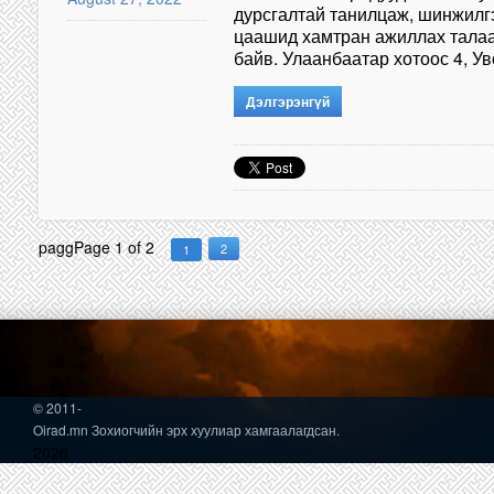
дурсгалтай танилцаж, шинжилг
цаашид хамтран ажиллах талаа
байв. Улаанбаатар хотоос 4, У
Дэлгэрэнгүй
pagg
Page 1 of 2
2
1
© 2011-
Oirad.mn Зохиогчийн эрх хуулиар хамгаалагдсан.
2026