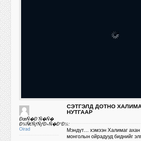
СЭТГЭЛД ДОТНО ХАЛИМА
НУТГААР
ÐœÑ�Ð´Ñ�Ñ�
Ð¾Ñ€ÑƒÑƒÐ»Ñ�Ð°Ð½:
Oirad
Мэндүт… хэмээн Халимаг ахан 
монголын ойрадууд биднийг элг