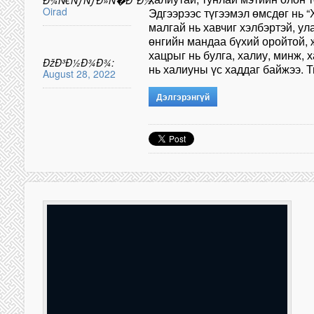
Ð¾Ñ€ÑƒÑƒÐ»Ñ�Ð°Ð½:
Oirad
Эдгээрээс түгээмэл өмсдөг нь 
малгай нь хавчиг хэлбэртэй, ул
өнгийн мандаа бүхий оройтой, 
хацрыг нь булга, халиу, минж, 
ÐžÐ³Ð½Ð¾Ð¾:
нь халиуны үс хаддаг байжээ. 
August 28, 2022
Дэлгэрэнгүй