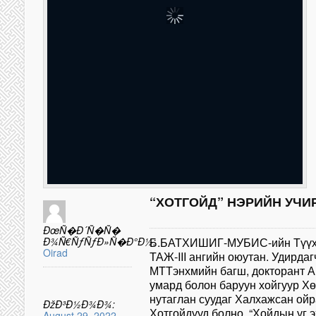
“ХОТГОЙД” НЭРИЙН УЧИ
ÐœÑ�Ð´Ñ�Ñ�
Ð¾Ñ€ÑƒÑƒÐ»Ñ�Ð°Ð½:
Б.БАТХИШИГ-МУБИС-ийн Түүх 
Oirad
ТАЖ-III ангийн оюутан. Удирда
МТТэнхмийн багш, докторант 
умард болон баруун хойгуур Хө
нутаглан суудаг Халхажсан ойр
ÐžÐ³Ð½Ð¾Ð¾:
Хотгойдууд болно. “Хойдын уг э
August 29, 2022