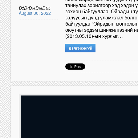
таниулах зорилгоор хэд хэдэн 
ÐžÐ³Ð½Ð¾Ð¾:
зохион байгууллаа. Ойрадын тү
August 30, 2022
залуусын дунд уламжлал болго
байгуулдаг “Ойрадын монголын 
оюутны эрдэм шинжилгээний на
(2013.05.10)-ын хурлыг…
Дэлгэрэнгүй