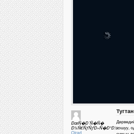
Тугтан
Дөрвөдий
ÐœÑ�Ð´Ñ�Ñ�
хошуу, о
Ð¾Ñ€ÑƒÑƒÐ»Ñ�Ð°Ð½:
Oirad
сумын до