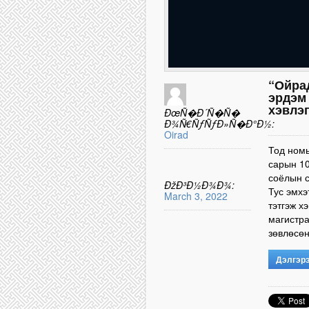
“Ойра
эрдэм
хэвлэ
ÐœÑ�Ð´Ñ�Ñ�
Ð¾Ñ€ÑƒÑƒÐ»Ñ�Ð°Ð½:
Oirad
Тод номы
сарын 10
соёлын с
ÐžÐ³Ð½Ð¾Ð¾:
Тус эмхэ
March 3, 2022
тэтгэж х
магистра
зөвлөсөн
Дэлгэр