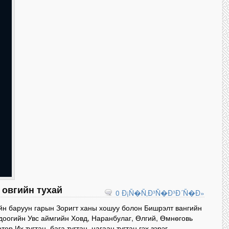
 овгийн тухай
0 Ð¡Ñ�Ñ‚Ð³Ñ�Ð³Ð´Ñ�Ð»
н баруун гарын Зоригт ханы хошуу болон Бишрэлт вангийн
доогийн Увс аймгийн Ховд, Наранбулаг, Өлгий, Өмнөговь
тор Их тугтан, бага тугтан, цагаан тугтан гэх зэрэг