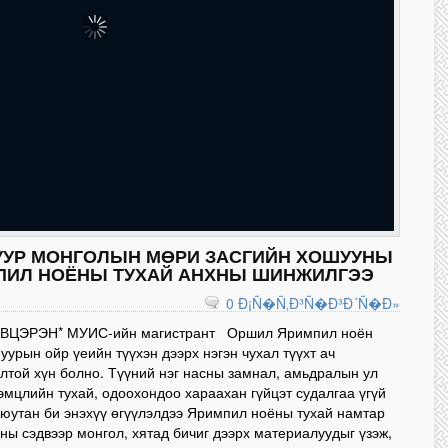
УУР МОНГОЛЫН МӨРИ ЗАСГИЙН ХОШУУНЫ
ПИЛ НОЁНЫ ТУХАЙ АНХНЫ ШИНЖИЛГЭЭ
0 Ð¡Ñ�Ñ‚Ð³Ñ�Ð³Ð´Ñ�Ð»
ВЦЭРЭН* МУИС-ийн магистрант Оршил Яримпил ноён
уурын ойр үеийн түүхэн дээрх нэгэн чухал түүхт ач
лтой хүн болно. Түүний нэг насны замнал, амьдралын ул
эмцлийн тухай, одоохондоо хараахан гүйцэт судалгаа үгүй
юутан би энэхүү өгүүлэлдээ Яримпил ноёны тухай намтар
ны сэдвээр монгол, хятад бичиг дээрх материалуудыг үзэж,