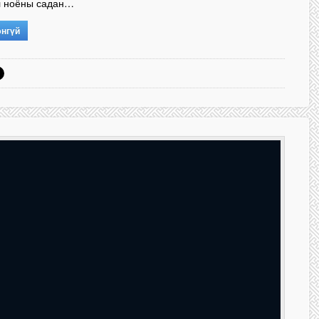
 ноёны садан…
энгүй