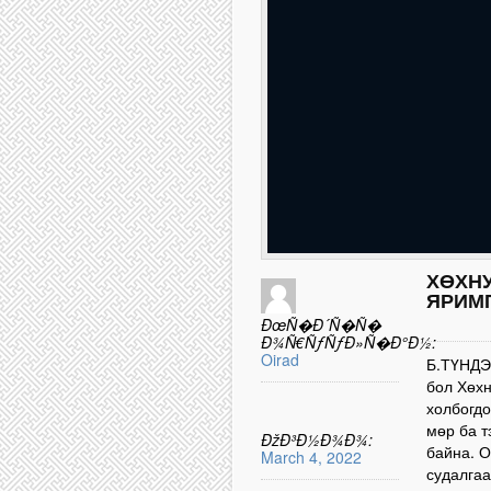
ХӨХН
ЯРИМ
ÐœÑ�Ð´Ñ�Ñ�
Ð¾Ñ€ÑƒÑƒÐ»Ñ�Ð°Ð½:
Oirad
Б.ТҮНДЭ
бол Хөхн
холбогдо
мөр ба т
ÐžÐ³Ð½Ð¾Ð¾:
байна. О
March 4, 2022
судалгаа