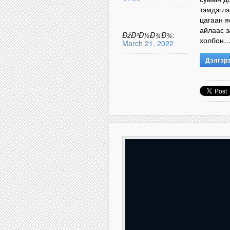
тэмдэглэ
цагаан я
айлаас з
ÐžÐ³Ð½Ð¾Ð¾:
холбон
March 21, 2022
Дэлгэр