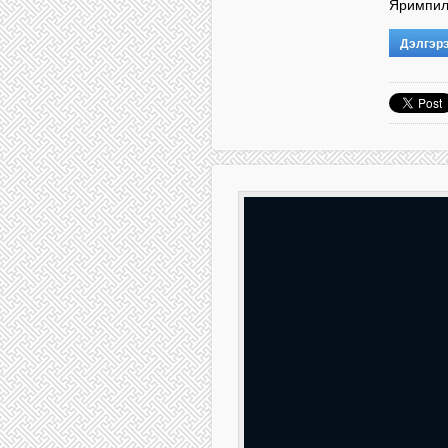
Яримпил
Дэлгэр