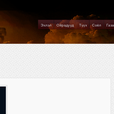
Эхлэл
Ойрадууд
Түүх
Соёл
Газа