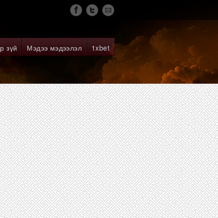
р зүй
Мэдээ мэдээлэл
1xbet