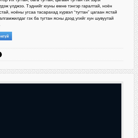
гдэж үлджээ. Тэднийг юуны өмнө тэнгэр гаралтай, ноён
стай, ноёны угсаа тасарахад хүрвэл “тугтан” цагаан ястай
алгамжилдаг гэх ба тугтан ясны дээд угийг хун шувуутай
…
энгүй