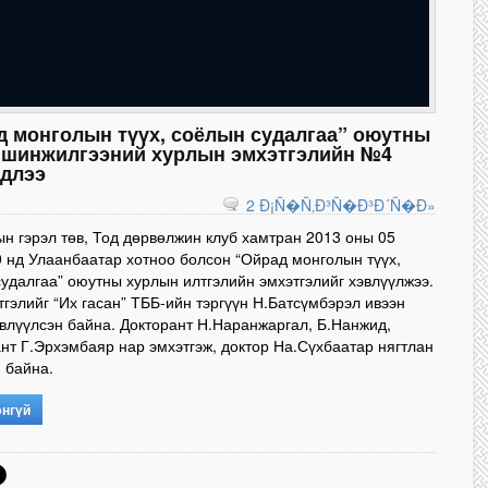
д монголын түүх, соёлын судалгаа” оюутны
 шинжилгээний хурлын эмхэтгэлийн №4
гдлээ
2 Ð¡Ñ�Ñ‚Ð³Ñ�Ð³Ð´Ñ�Ð»
н гэрэл төв, Тод дөрвөлжин клуб хамтран 2013 оны 05
 нд Улаанбаатар хотноо болсон “Ойрад монголын түүх,
удалгаа” оюутны хурлын илтгэлийн эмхэтгэлийг хэвлүүлжээ.
тгэлийг “Их гасан” ТББ-ийн тэргүүн Н.Батсүмбэрэл ивээн
эвлүүлсэн байна. Докторант Н.Наранжаргал, Б.Нанжид,
нт Г.Эрхэмбаяр нар эмхэтгэж, доктор На.Сүхбаатар нягтлан
 байна.
энгүй