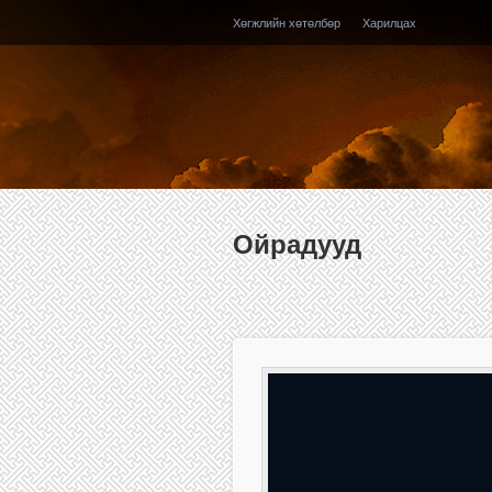
Хөгжлийн хөтөлбөр
Харилцах
Ойрадууд