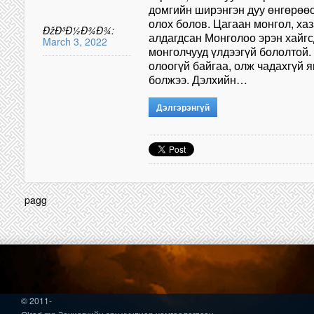
домгийн ширэнгэн дуу өнгөрөөс
олох болов. Цагаан монгол, хаз
ÐžÐ³Ð½Ð¾Ð¾:
алдагдсан Монголоо эрэн хайгс
March 3, 2022
монголчууд үлдээгүй бололтой.
олоо­гүй байгаа, олж чадахгүй я
болжээ. Дэл­хийн…
Дэлгэрэнгүй
pagg
© 2011-