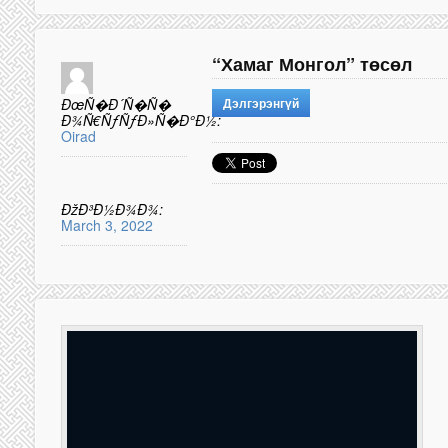
“Хамаг Монгол” төсөл
ÐœÑ�Ð´Ñ�Ñ�
Дэлгэрэнгүй
Ð¾Ñ€ÑƒÑƒÐ»Ñ�Ð°Ð½:
Oirad
ÐžÐ³Ð½Ð¾Ð¾:
March 3, 2022