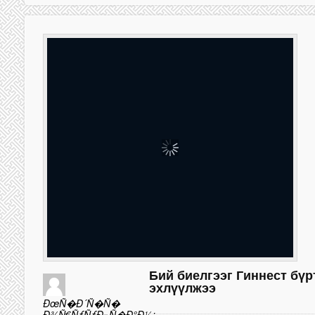
Бий биелгээг Гиннест бүр
эхлүүлжээ
ÐœÑ�Ð´Ñ�Ñ�
Ð¾Ñ€ÑƒÑƒÐ»Ñ�Ð°Ð½: