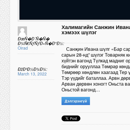
Халимагийн Санжин Ивана
хэмээх шүлэг
ÐœÑ�Ð´Ñ�Ñ�
Ð¾Ñ€ÑƒÑƒÐ»Ñ�Ð°Ð½:
Oirad
Санҗин Ивана шүлг «Бар 
сарын 28-нд” шүлэг Товарн
хүйтэн вагонд Түлкәд мад
биднийг орууллаа Төмрә
ÐžÐ³Ð½Ð¾Ð¾:
Төмрөөр хөндлөн хаага
March 13, 2022
Тэр үүдийг баталлаа. 
Арван дөрвөн хоногт Оньс
Оньстой вагонд…
Дэлгэрэнгүй