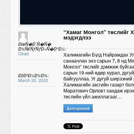
“Хамаг Монгол” төслийг 
мэдэгдлээ
ÐœÑ�Ð´Ñ�Ñ�
Ð¾Ñ€ÑƒÑƒÐ»Ñ�Ð°Ð½:
Oirad
Халимагийн Бүгд Найрамдах Ул
санаачлан энэ сарын 7, 8 нд М
Монгол” төслийг дэмжиж буйга
сарын 19-ний өдөр хурал, дугу
ÐžÐ³Ð½Ð¾Ð¾:
байгууллаа. Уг дугуй ширээний
March 20, 2022
Халимагийн засгийн газарт бо
Маратович Орловт хандаж ирэх 
төслийн үйл ажиллагааг…
Дэлгэрэнгүй