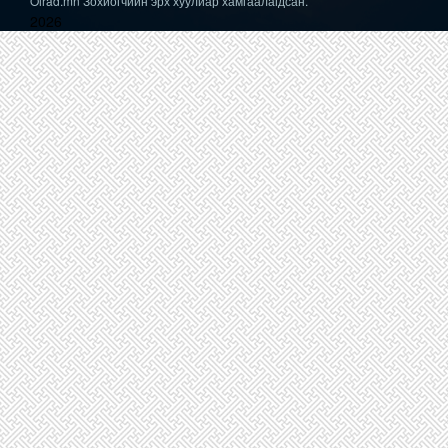
Oirad.mn Зохиогчийн эрх хуулиар хамгаалагдсан.
2026