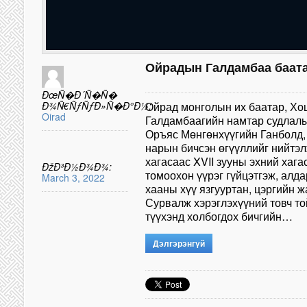
Ойрадын Галдамбаа баата
ÐœÑ�Ð´Ñ�Ñ�
Ð¾Ñ€ÑƒÑƒÐ»Ñ�Ð°Ð½:
Ойрад монголын их баатар, Хо
Oirad
Галдамбаагийн намтар судлалы
Оръяс Мөнгөнхүүгийн Ганболд,
нарын бичсэн өгүүллийг нийтэл
хагасаас XVII зууны эхний хаг
ÐžÐ³Ð½Ð¾Ð¾:
томоохон үүрэг гүйцэтгэж, алд
March 3, 2022
хааны хүү язгууртан, цэргийн 
Сурвалж хэрэглэхүүний товч т
түүхэнд холбогдох бичгийн…
Дэлгэрэнгүй