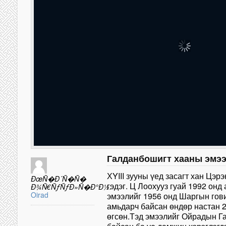
Галданбошигт хааны эмэ
ХYIII зууны үед засагт хан Цэр
ÐœÑ�Ð´Ñ�Ñ�
гэдэг. Ц Лоохууз гуай 1992 онд
Ð¾Ñ€ÑƒÑƒÐ»Ñ�Ð°Ð½:
Oirad
эмээлийг 1956 онд Шаргын гов
амьдарч байсан өндөр настан 
өгсөн.Тэд эмээлийг Ойрадын Г