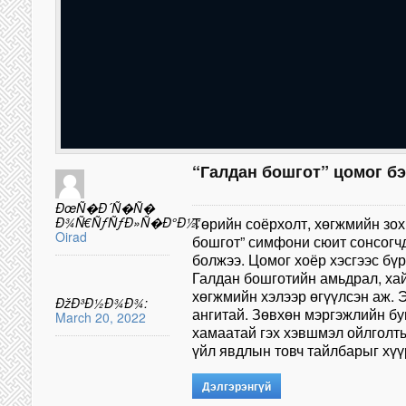
“Галдан бошгот” цомог б
ÐœÑ�Ð´Ñ�Ñ�
Ð¾Ñ€ÑƒÑƒÐ»Ñ�Ð°Ð½:
Төрийн соёрхолт, хөгжмийн зо
Oirad
бошгот” симфони сюит сонсогч
болжээ. Цомог хоёр хэсгээс бүр
Галдан бошготийн амьдрал, хай
хөгжмийн хэлээр өгүүлсэн аж. Э
ÐžÐ³Ð½Ð¾Ð¾:
ангитай. Зөвхөн мэргэжлийн б
March 20, 2022
хамаатай гэх хэвшмэл ойлголты
үйл явдлын товч тайлбарыг хү
Дэлгэрэнгүй