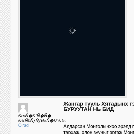
Жангар тууль Хятадынх гэ
БУРУУТАН НЬ БИД
ÐœÑ�Ð´Ñ�Ñ�
Ð¾Ñ€ÑƒÑƒÐ»Ñ�Ð°Ð½:
Oirad
Алдарсан Монголынхоо эрэлд г
тархаж, олон зууныг эргэж Мон