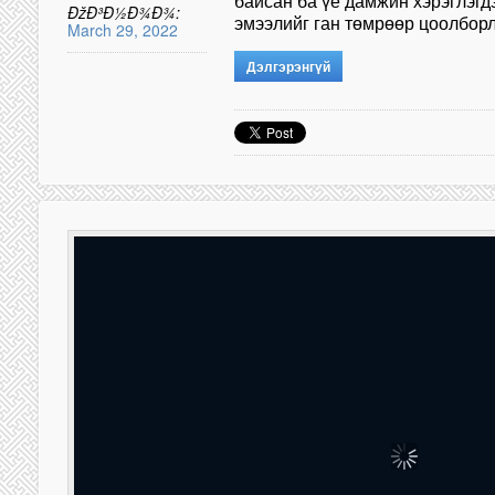
байсан ба үе дамжин хэрэглэгд
ÐžÐ³Ð½Ð¾Ð¾:
эмээлийг ган төмрөөр цоолбор
March 29, 2022
Дэлгэрэнгүй