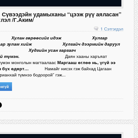
, Сүвээдэйн удамыханы “цээж рүү аяласан”
лэл /Г.Аким/
1 Сэтгэгдэл
Хулан гөрөөсийг идэж
Хулгар
ар зулам хийж
Хулгайч дээрмийн даруул
Худгийн усан гаргагч
й түмэн.
Даян хааны харъяат
 түмэн монголын магтаалаас
Маргааш өглөө нь, үгүй ээ
н бүх өдөрт…
Намайг нисэх гэж байхад Цагаан
рианхай түмнээ бодоорой” гэж...
энгүй