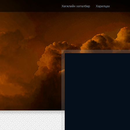
Хөгжлийн хөтөлбөр
Харилцах