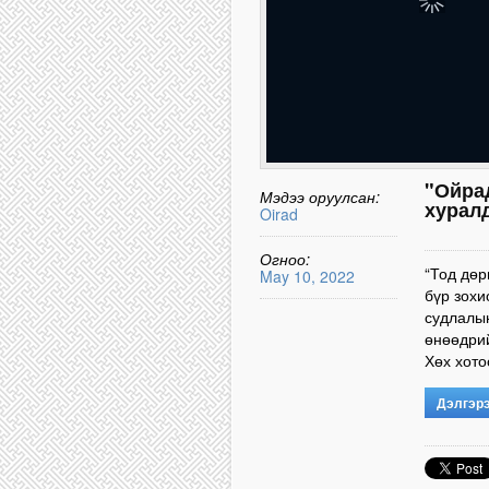
"Ойра
Мэдээ оруулсан:
хуралд
Oirad
Огноо:
“Тод дөр
May 10, 2022
бүр зохи
судлалын
өнөөдрий
Хөх хотоо
Дэлгэр