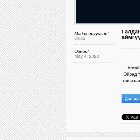
Галда
Мэдээ оруулсан:
аймгуу
Oirad
Огноо:
May 4, 2022
Алтай
Ойрад т
тийш шид
Дэлгэр