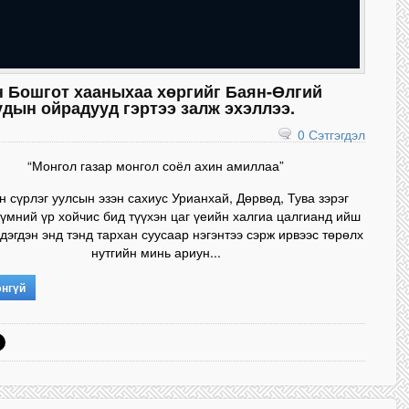
н Бошгот хааныхаа хөргийг Баян-Өлгий
дын ойрадууд гэртээ залж эхэллээ.
0 Сэтгэгдэл
“Монгол газар монгол соёл ахин амиллаа”
н сүрлэг уулсын эзэн сахиус Урианхай, Дөрвөд, Тува зэрэг
үмний үр хойчис бид түүхэн цаг үеийн халгиа цалгианд ийш
эгдэн энд тэнд тархан суусаар нэгэнтээ сэрж ирвээс төрөлх
нутгийн минь ариун...
энгүй