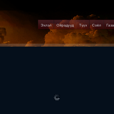
Эхлэл
Ойрадууд
Түүх
Соёл
Газа