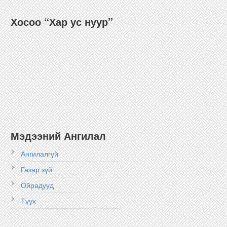
Хосоо “Хар ус нуур”
Мэдээний Ангилал
Ангилалгүй
Газар зүй
Ойрадууд
Түүх