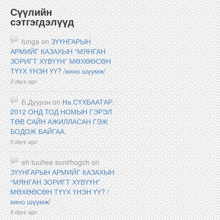
Сүүлийн
сэтгэгдэлүүд
tunga on
ЗҮҮНГАРЫН
АРМИЙГ КАЗАХЫН “МЯНГАН
ЗОРИГТ ХҮВҮҮН” МӨХӨӨСӨН
ТҮҮХ ҮНЭН ҮҮ? /кино шүүмж/
2 days ago
Б.Дүүрэн on
На.СҮХБААТАР.
2012 ОНД ТОД НОМЫН ГЭРЭЛ
ТӨВ САЙН АЖИЛЛАСАН ГЭЖ
БОДОЖ БАЙГАА.
5 days ago
eh tuuhee sonirhogch on
ЗҮҮНГАРЫН АРМИЙГ КАЗАХЫН
“МЯНГАН ЗОРИГТ ХҮВҮҮН”
МӨХӨӨСӨН ТҮҮХ ҮНЭН ҮҮ? /
кино шүүмж/
9 days ago