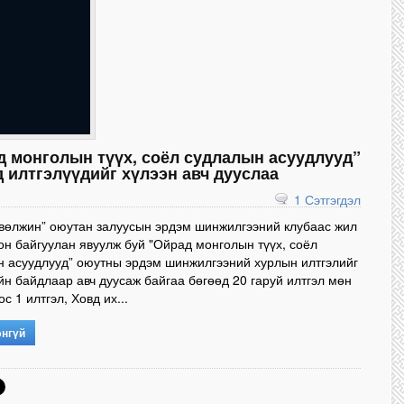
д монголын түүх, соёл судлалын асуудлууд”
 илтгэлүүдийг хүлээн авч дууслаа
1 Сэтгэгдэл
вөлжин” оюутан залуусын эрдэм шинжилгээний клубаас жил
он байгуулан явуулж буй "Ойрад монголын түүх, соёл
 асуудлууд” оюутны эрдэм шинжилгээний хурлын илтгэлийг
н байдлаар авч дуусаж байгаа бөгөөд 20 гаруй илтгэл мөн
с 1 илтгэл, Ховд их...
энгүй