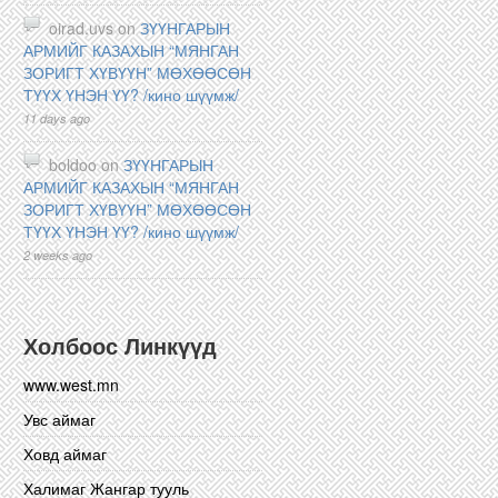
oirad.uvs on
ЗҮҮНГАРЫН
АРМИЙГ КАЗАХЫН “МЯНГАН
ЗОРИГТ ХҮВҮҮН” МӨХӨӨСӨН
ТҮҮХ ҮНЭН ҮҮ? /кино шүүмж/
11 days ago
boldoo on
ЗҮҮНГАРЫН
АРМИЙГ КАЗАХЫН “МЯНГАН
ЗОРИГТ ХҮВҮҮН” МӨХӨӨСӨН
ТҮҮХ ҮНЭН ҮҮ? /кино шүүмж/
2 weeks ago
Холбоос Линкүүд
www.west.mn
Увс аймаг
Ховд аймаг
Халимаг Жангар тууль