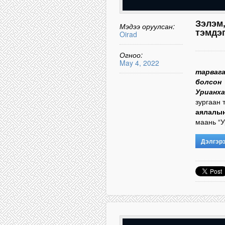
Зэлэм
Мэдээ оруулсан:
тэмдэг
Oirad
Огноо:
May 4, 2022
тарвага
болсон
Урианха
зургаан
аялалы
маань “У
Дэлгэр