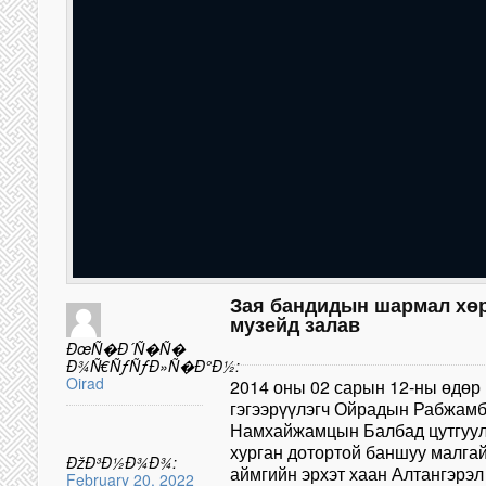
Зая бандидын шармал хөр
музейд залав
ÐœÑ�Ð´Ñ�Ñ�
Ð¾Ñ€ÑƒÑƒÐ»Ñ�Ð°Ð½:
Oirad
2014 оны 02 сарын 12-ны өдөр
гэгээрүүлэгч Ойрадын Рабжам
Намхайжамцын Балбад цутгуул
хурган дотортой баншуу малгай
ÐžÐ³Ð½Ð¾Ð¾:
аймгийн эрхэт хаан Алтангэрэл
February 20, 2022