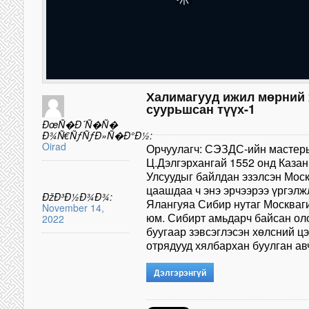
Халимагууд ижил мөрний
суурьшсан түүх-1
ÐœÑ�Ð´Ñ�Ñ�
Ð¾Ñ€ÑƒÑƒÐ»Ñ�Ð°Ð½:
Oirad
Орчуулагч: СЭЗДС-ийн мастер
Ц.Дэлгэрхангай 1552 онд Казан
Улсуудыг байлдан эзэлсэн Мос
цаашдаа ч энэ эрчээрээ үргэлж
ÐžÐ³Ð½Ð¾Ð¾:
Ялангуяа Сибир нутаг Москваг
November 14,
юм. Сибирт амьдарч байсан оло
2022
буугаар зэвсэглэсэн хөлсний ц
отрядууд хялбархан буулган а
Дэлгэрэнгүй