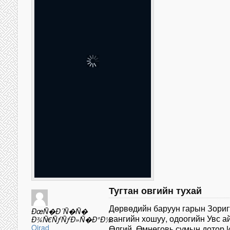
Тугтан овгийн тухай
Дөрвөдийн баруун гарын Зориг
ÐœÑ�Ð´Ñ�Ñ�
вангийн хошуу, одоогийн Увс а
Ð¾Ñ€ÑƒÑƒÐ»Ñ�Ð°Ð½:
Oirad
Өлгий, Өмнөговь сумын дотор Их