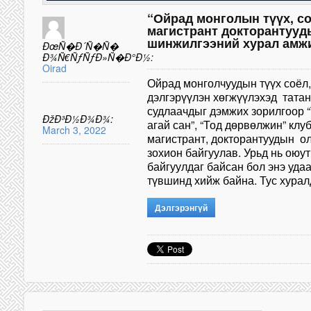
“Ойрад монголын түүх, с
магистрант докторантууд
шинжилгээний хурал амжи
ÐœÑ�Ð´Ñ�Ñ�
Ð¾Ñ€ÑƒÑƒÐ»Ñ�Ð°Ð½:
Oirad
Ойрад монголчуудын түүх соёл,
дэлгэрүүлэн хөгжүүлэхэд татан
судлаачдыг дэмжих зорилгоор “
ÐžÐ³Ð½Ð¾Ð¾:
агай сан”, “Тод дөрвөлжин” клуб
March 3, 2022
магистрант, докторантуудын о
зохион байгуулав. Урьд нь оюу
байгуулдаг байсан бол энэ уда
түвшинд хийж байна. Тус хур
Дэлгэрэнгүй