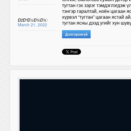
тугтан гэх зэрэг тэмдэглэгдэж 
тэнгэр гаралтай, ноён цагаан я
хүрвэл “тугтан” цагаан ястай а
ÐžÐ³Ð½Ð¾Ð¾:
тугтан ясны дээд угийг хун шу
March 21, 2022
Дэлгэрэнгүй