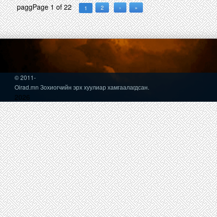
pagg
Page 1 of 22
2
›
»
1
© 2011-
Oirad.mn Зохиогчийн эрх хуулиар хамгаалагдсан.
2026