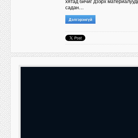
хятад бичиг дээрх материалуу
садан…
Дэлгэрэнгүй