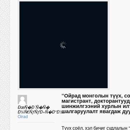
“Ойрад монголын түүх, с
магистрант, докторантуу
шинжилгээний хурлын ил
ÐœÑ�Ð´Ñ�Ñ�
шалгаруулалт явагдаж ду
Ð¾Ñ€ÑƒÑƒÐ»Ñ�Ð°Ð½:
Oirad
Түүх соёл, хэл бичиг судлалын 