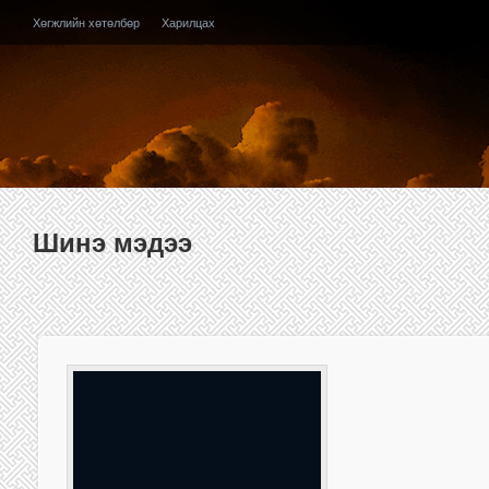
Хөгжлийн хөтөлбөр
Харилцах
Шинэ мэдээ