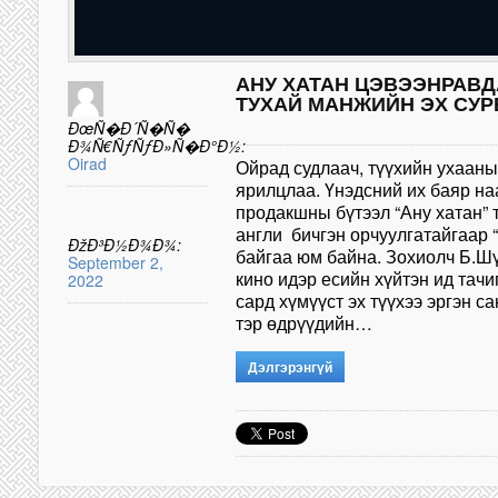
АНУ ХАТАН ЦЭВЭЭНРАВД
ТУХАЙ МАНЖИЙН ЭХ СУ
ÐœÑ�Ð´Ñ�Ñ�
Ð¾Ñ€ÑƒÑƒÐ»Ñ�Ð°Ð½:
Oirad
Ойрад судлаач, түүхийн ухааны
ярилцлаа. Үнэдсний их баяр н
продакшны бүтээл “Ану хатан” 
англи бичгэн орчуулгатайгаар “
ÐžÐ³Ð½Ð¾Ð¾:
байгаа юм байна. Зохиолч Б.Шү
September 2,
кино идэр есийн хүйтэн ид тач
2022
сард хүмүүст эх түүхээ эргэн с
тэр өдрүүдийн…
Дэлгэрэнгүй