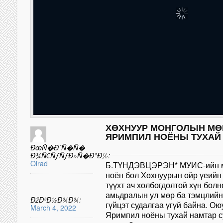
ХӨХНУУР МОНГОЛЫН МӨ
ЯРИМПИЛ НОЁНЫ ТУХАЙ
ÐœÑ�Ð´Ñ�Ñ�
Ð¾Ñ€ÑƒÑƒÐ»Ñ�Ð°Ð½:
Oirad
Б.ТҮНДЭВЦЭРЭН* МУИС-ийн м
ноён бол Хөхнуурын ойр үеийн 
түүхт ач холбогдолтой хүн болн
амьдралын ул мөр ба тэмцлийн
ÐžÐ³Ð½Ð¾Ð¾:
гүйцэт судалгаа үгүй байна. Ою
March 4, 2022
Яримпил ноёны тухай намтар с