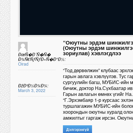
“Оюутны эрдэм шинжилгээ
(Оюутны эрдэм шинжилгэ
зориулав) хэвлэгдлээ
ÐœÑ�Ð´Ñ�Ñ�
Ð¾Ñ€ÑƒÑƒÐ»Ñ�Ð°Ð½:
Oirad
“Тод дөрвөлжин” клубаас эрхлэ
гарын авлага хэвлүүлэв. Тус г
сургуулийн багш, МУБИС-ийн м
ÐžÐ³Ð½Ð¾Ð¾:
бичиж, доктор На.Сүхбаатар ив
March 3, 2022
Гарын авлагын өмнөх үгийг На
“Г.Эрхэмбаяр 1-р курсаас эхлэ
туршлагажин МУБИС-ийн болон 
хоорондын оюутны хуралд оло
амжилтыг гаргаж ирсэн. Оюут
Дэлгэрэнгүй