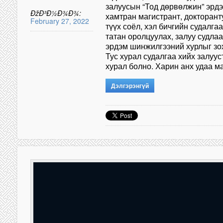
залуусын “Тод дөрвөлжин” эрд
ÐžÐ³Ð½Ð¾Ð¾:
хамтран магистрант, докторан
February 27, 2022
түүх соёл, хэл бичгийн судалга
татан оролцуулах, залуу судла
эрдэм шинжилгээний хурлыг зох
Тус хурал судалгаа хийх залуус
хурал болно. Харин анх удаа м
Дэлгэрэнгүй