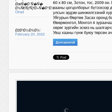
60 х 80 см, Зотон, тос. 2009 о
ÐœÑ�Ð´Ñ�Ñ�
хааны цогцолборыг бүтээхээр д
Ð¾Ñ€ÑƒÑƒÐ»Ñ�Ð°Ð½:
Oirad
улсын эрдэм шинжилгээний ху
Уйгурын Өөртөө Засах оронд б
Өвөрмонгол, Монгол 4 зураачаа
хөрөг зургийн эскиз нь шалгарч
ÐžÐ³Ð½Ð¾Ð¾:
Увш хааны гүнж буюу төрсөн а
February 20, 2022
Дэлгэрэнгүй