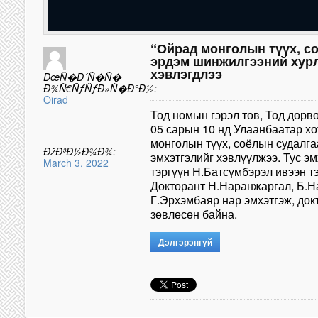
“Ойрад монголын түүх, с
эрдэм шинжилгээний хур
хэвлэгдлээ
ÐœÑ�Ð´Ñ�Ñ�
Ð¾Ñ€ÑƒÑƒÐ»Ñ�Ð°Ð½:
Oirad
Тод номын гэрэл төв, Тод дөрв
05 сарын 10 нд Улаанбаатар х
монголын түүх, соёлын судалга
ÐžÐ³Ð½Ð¾Ð¾:
эмхэтгэлийг хэвлүүлжээ. Тус эм
March 3, 2022
тэргүүн Н.Батсүмбэрэл ивээн т
Докторант Н.Наранжаргал, Б.Н
Г.Эрхэмбаяр нар эмхэтгэж, док
зөвлөсөн байна.
Дэлгэрэнгүй