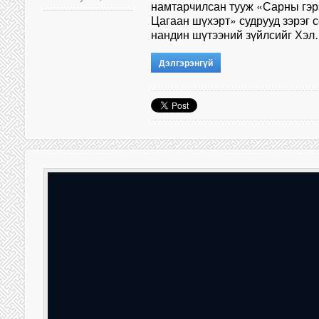
намтарчилсан тууж «Сарны гэрэ
Цагаан шүхэрт» судрууд зэрэг 
нандин шүтээний зүйлсийг Хэ
Дэлгэрэнгүй