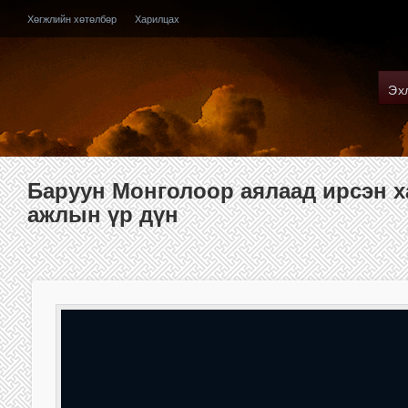
Хөгжлийн хөтөлбөр
Харилцах
Эх
Баруун Монголоор аялаад ирсэн 
ажлын үр дүн