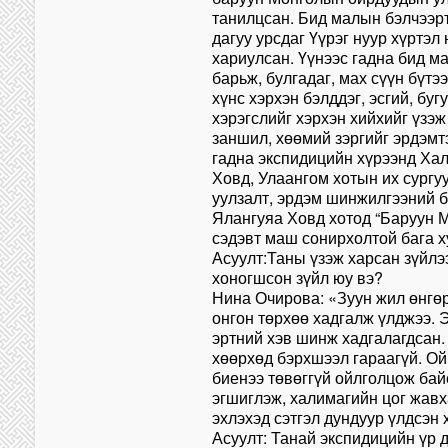
танилцсан. Бид малын бэлчээр
дагуу урсдаг Үүрэг нуур хүртэл
хариулсан. Үүнээс гадна бид м
барьж, булгадаг, мах сүүн бүт
хүнс хэрхэн бэлддэг, эсгий, буг
хэрэгслийг хэрхэн хийхийг үзэж
заншил, хөөмий зэргийг эрдэмт
гадна экспидицийн хүрээнд Ха
Ховд, Улаангом хотын их сургу
уулзалт, эрдэм шинжилгээний б
Ялангуяа Ховд хотод “Баруун 
сэдэвт маш сонирхолтой бага х
Асуулт:Таны үзэж харсан зүйлэ
хоногшсон зүйл юу вэ?
Нина Очирова: «Зуун жил өнгөр
онгон төрхөө хадгалж үлджээ. 
эртний хэв шинж хадгалагдсан.
хөөрхөд бэрхшээл гараагүй. О
биенээ төвөггүй ойлголцож бай
эгшиглэж, халимагийн цог жав
эхлэхэд сэтгэл дундуур үлдсэн 
Асуулт: Танай экспидицийн үр 