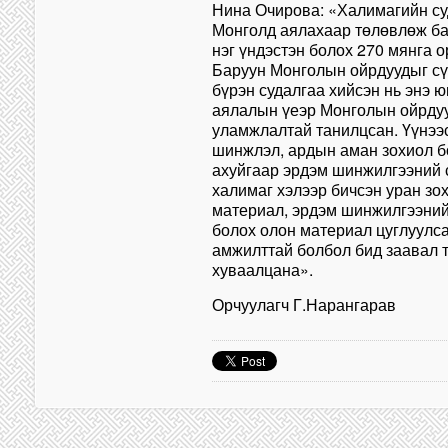
Нина Очирова: «Халимагийн су
Монголд аялахаар төлөвлөж ба
нэг үндэстэн болох 270 мянга о
Баруун Монголын ойрдуудыг сү
бүрэн судалгаа хийсэн нь энэ 
аялалын үеэр Монголын ойрдууд
уламжлалтай танилцсан. Үүнээс 
шинжлэл, ардын аман зохиол б
ахуйгаар эрдэм шинжилгээний с
халимаг хэлээр бичсэн уран зо
материал, эрдэм шинжилгээни
болох олон материал цуглуулса
амжилттай болбол бид заавал т
хуваалцана».
Орчуулагч Г.Нарангарав