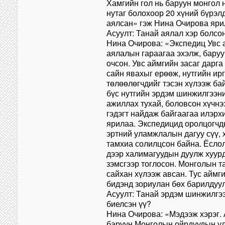
Хамгийн гол нь баруун монгол 
нутаг болохоор 20 хүний бүрэл
аялсан» гэж Нина Очирова яри
Асуулт: Танай аялал хэр болсо
Нина Очирова: «Экспедиц Увс 
аялалын гараагаа эхэлж, бару
очсон. Увс аймгийн засаг дарг
сайн явахыг ерөөж, нутгийн ир
төлөөлөгчдийг тэсэн хүлээж ба
бүс нутгийн эрдэм шинжилгээн
ажиллах тухай, боловсон хүчнэ
гэдэгт найдаж байгаагаа илэр
ярилаа. Экспедицид оролцогчд
эртний уламжлалын дагуу сүү, 
тамхиа солилцсон байна. Ёсло
дээр халимагуудын дуулж хуур
зэмсгээр тоглосон. Монголын 
сайхан хүлээж авсан. Тус аймг
бидэнд зориулан бөх барилдуу
Асуулт: Танай эрдэм шинжилгэ
биелсэн үү?
Нина Очирова: «Мэдээж хэрэг.
баруун Монголын ойрдуудын ул