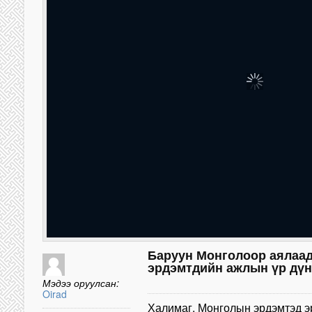
Баруун Монголоор аялаад
эрдэмтдийн ажлын үр дүн
Мэдээ оруулсан:
Oirad
Халимаг, Монголын эрдэмтэд 