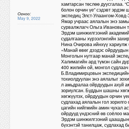
хамтарсан төслөө дуусгалаа. “
болон орчин үе” сэдэвт эрдэм
Огноо:
экспедиц Элст-Улаангом-Ховд-
May 9, 2022
Ямар учраас аялалын энэ замы
сурвалжлагч Ольга Ивановын 
Эрдэм шинжилгээний академий
судалгааны хүрээлэнгийн захир
Нина Очирова ийнхүү хариулж 
«Манай өвөг дээдэс ойрдуудын
Монголын нутгаар манай экспе
Халимагийн ард түмэн сайн ду
400 жилийн ой, монгол судлаач
Б.Владимирцовын экспедицийн
тохиолдуулан энэ аялалыг зохи
л амьдралаа ойрдуудын ахуй ам
зориулсан. Буддын шашны хөг
хөгжүүлэх, ойрдуудын орчин ү
судлахад аялалын гол зорилго 
цагийн нийгмийн амин чухал а
ойрдууд үндэсний өв соёлоо ма
Эрдэм шинжилгээний цаашдын 
бүхэнтэй танилцаж, судлахад б