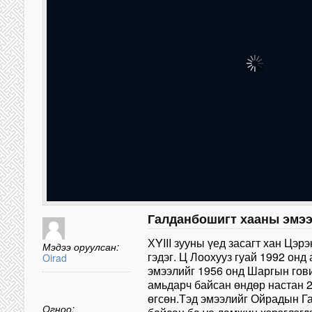
Галданбошигт хааны эмэ
ХYIII зууны үед засагт хан Цэр
Мэдээ оруулсан:
гэдэг. Ц Лоохууз гуай 1992 онд
Oirad
эмээлийг 1956 онд Шаргын гов
амьдарч байсан өндөр настан 
өгсөн.Тэд эмээлийг Ойрадын Г
Огноо: