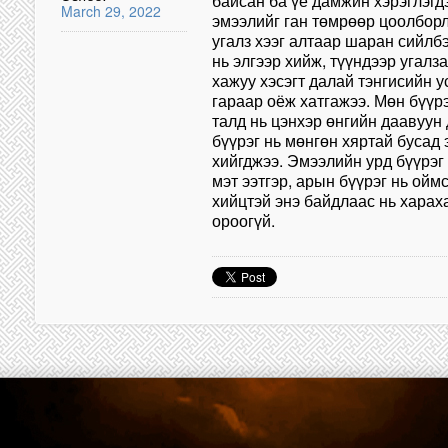
байсан ба үе дамжин хэрэглэгд
March 29, 2022
эмээлийг ган төмрөөр цоолборл
угалз хээг алтаар шаран сийлб
нь элгээр хийж, түүндээр угалз
хажуу хэсэгт далай тэнгисийн у
гараар оёж хатгажээ. Мөн бүүр
талд нь цэнхэр өнгийн даавуун 
бүүрэг нь мөнгөн хяртай бусад
хийгджээ. Эмээлийн урд бүүрэг
мэт ээтгэр, арын бүүрэг нь ойм
хийцтэй энэ байдлаас нь харах
ороогүй.