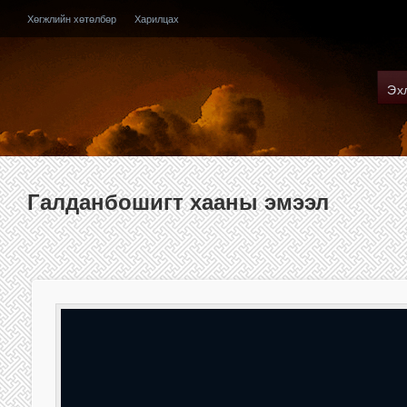
Хөгжлийн хөтөлбөр
Харилцах
Эх
Галданбошигт хааны эмээл