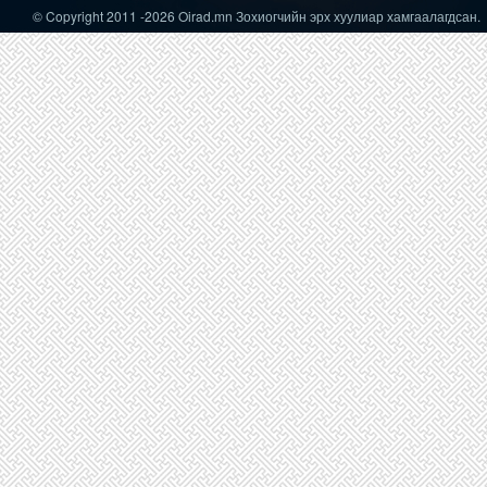
© Copyright 2011
-2026 Oirad.mn Зохиогчийн эрх хуулиар хамгаалагдсан.