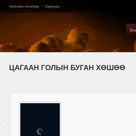
Хөгжлийн хөтөлбөр
Харилцах
Эх
ЦАГААН ГОЛЫН БУГАН ХӨШӨӨ