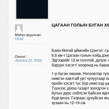
ЦАГААН ГОЛЫН БУГАН 
Мэдээ оруулсан:
Oirad
Баян-Өлгий аймгийн Цэнгэл су
6,5 км-т Цагаан голын хойд дэн
Огноо:
Эдгээрийг 12 м голчтой, дүгрэг
January 22, 2022
баруун хэсэгт/ хооронд нь бара
1-р буган хөшөө. Ногоовтор ту
нимгэн хавтгай урт чулуугаар х
оройн хэсэгт тус бүр нижгээд ца
Түүнээс доош газарт зоогдсон х
бугын дүрс сийлсэн байсан өдг
бүдгэрчээ. Газраас цухуйсан өнд
зузаан нь 12-19 см.