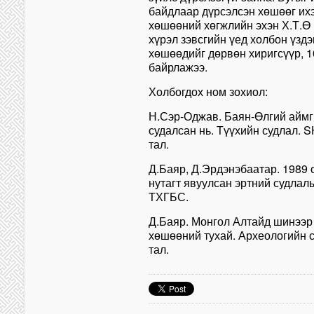
байдлаар дүрсэлсэн хөшөөг ихэ
хөшөөний хөгжлийн эхэн Х.Т.Ө 
хүрэл зэвсгийн үед холбон үздэ
хөшөөдийг дөрвөн хиригсүүр, 1
байрлажээ.
Холбогдох ном зохиол:
Н.Сэр-Оджав. Баян-Өлгий аймг
судалсан нь. Түүхийн судлал. SH. 
тал.
Д.Баяр, Д.Эрдэнэбаатар. 1989
нутагт явуулсан эртний судлал
ТХГБС.
Д.Баяр. Монгол Алтайд шинээр
хөшөөний тухай. Археологийн суд
тал.