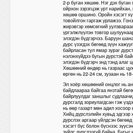
2-р буган хөшөө. Нэг дэх буган
ойрхон зэрэгцэж урт нарийхан,
хөшөө оршино. Оройн хэсэгт хү
товойлгон гаргаж урлажээ. Гонз
жирэвгэр хөмсөгний уулзвараа
үргэлжлүүлэн товгор шулуунаар
элэгдэн бүдгэрчээ. Баруун шана
дүрс үзэгдэх бөгөөд зүүн хажу
байрласан тул ямар зураг дүрст
нэлэнхүйдээ бугын дүрстэй байс
элэгдэн бүдгэрч энд тэнд алаг 
Хөшөөний өндөр нь газраас цух
өргөн нь 22-24 см, зузаан нь 18
Эл хоёр хөшөөний онцлог нь ан
байдлаараа байгаа янзтай бөгө
байрлуулдаг заншлыг судлаачид
дурсгалд зориулагдсан гэж үзд
нь өөр газарт мөн адил хосоор 
Хийц дүрслэлийн хувьд эдгээр 
дүрслэх аргаар үйлдсэн бөгөөд
хэсэгт бүс болон бүснээс зүүсэн
зүйлс дүрслээгүй байна. Бугыг