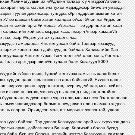
нхан Халимагуудын их нvvдлийн талаар юу ч мэдээгvй байв.
захирагч чарга хєллєн энэ тухай мэдэгдэхээр биечлэн умардыг
газарыг туулан давхисаар, туйлдаа хvрч ядарсан амьтан хатан
н хvчээ шавхан байж хатан хаандаа бvхэл бvтэн нэг vндэстэн
сан итгэхийн аргагvй мэдээг хvргэжээ. Тэр дор нь хатан хаан
вч халимагийн хойноос мєрдєн хєєх, ямар ч vнээр хамаагvй
вчлах, эсэргvvцвэл устгах тушаал єгчээ.
акуудын амьдардаг Яик гол урсаж байв. Тэдгээр козакууд
 єширхєж хонзогносон дайснууд нь байлаа. Халимагийн Хан
шлуулсаар Яик гол хvрэв. Гэвч тоолшгvй олон хонь, бог мал
ээ. Голын эрэг дээр ширvvн тулаан болж Козакууд 9000
vvдлийг гvйцэн очиж, Туркай гол хvрэх замыг нь хааж болох
ох хурдан цааш хєдлєхєєс єєр арга байсангvй. Нvvдэл цааш
маш ширvvн цасан шуурга эхэлж, нvvр нvдгvй цас, мєс, хvйтэн
эс ихэнхи нь осгож, vхэрнvvд нь цасанд шигдээд толгойгоо
р буудаллаж, vлдсэн хэдэн vхрээ алж, махны нєєц бэлтгэж авлаа.
рь тэмээ явж чадахаар болмогц нvvдэлчин олон шамдан хєдлєв.
ал нь саарна. Орхигдсон мал, агт морьдыг зовлонтой, удаан,
ваа (уул) байлаа. Тэр давааг Козакуудаас арай чvv тvрvvлэн давж
Оросын арми, дайсагнасан Башкир, Киргизийн болон бусад
хэж байв. Єєр нэг Оросын цэргийн нэгтгэл Козакуудын хамтаар