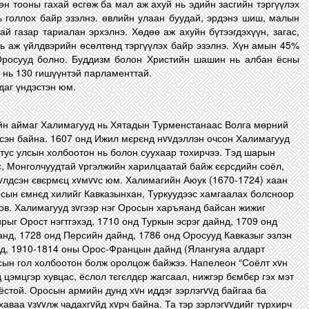
хөн тооны гахай өсгөж ба мал аж ахуй нь эдийн засгийн тэргүүлэх
ь голлох байр эзэлнэ. өвлийн улаан буудай, эрдэнэ шиш, малын
ай газар тариалан эрхэлнэ. Хөдөө аж ахуйн бүтээгдэхүүн, загас,
ь аж үйлдвэрийн өсөлтөнд тэргүүлэх байр эзэлнэ. Хүн амын 45%
Оросууд болно. Буддизм болон Христийн шашин нь албан ёсны
 нь 130 гишүүнтэй парламенттай.
даг үндэстэн юм.
йн аймаг Халимагууд нь Хятадын Турменстанаас Волга мөрний
үүсэн байна. 1607 онд Ижил мєрєнд нvvдэллэн очсон Халимагууд
тус улсын холбоотон нь болон суухаар тохирчээ. Тэд шарын
с, Монголчуудтай vргэлжийн харилцаатай байж єєрсдийн соёл,
 vлдсэн євєрмєц хvмvvс юм. Халимагийн Аюук (1670-1724) хаан
осын ємнєд хилийг Кавказынхан, Туркуудээс хамгаалах болсноор
ов. Халимагууд зvгээр нэг Оросын харъяанд байсан жижиг
рыг Орост нэгтгэхэд, 1710 онд Туркын эсрэг дайнд, 1709 онд
нд, 1728 онд Персийн дайнд, 1786 онд Оросууд Кавказыг эзлэн
од, 1910-1814 оны Орос-Францын дайнд (Ялангуяа алдарт
сын гол холбоотон болж оролцож байжээ. Напелеон “Соёлт хvн
 цэмцгэр хувцас, ёслол тєгєлдєр жагсаал, нижгэр бємбєр гэх мэт
ёстой. Оросын армийн дунд хvн иддэг зэрлэгvvд байгаа ба
хаваа vзvvлж чадахгvйд хvрч байна. Та тэр зэрлэгvvдийг турхирч