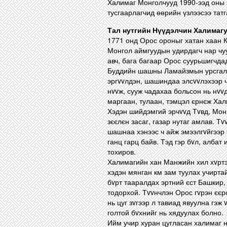
Халимаг Монголчууд 1990-ээд оны 
тусгаарлагчид өөрийн үзлээсээ татг
Тал нутгийн Нүүдэлчин Халимагу
1771 онд Орос ороныг хатан хаан 
Монгол аймгуудын удирдагч нар чуу
авч, бага багаар Орос суурьшигчда
Буддийн шашны Ламайзмын урсгалыг
эргvvлдэн, шашиндаа элсvvлэхээр ч
нvvж, сууж чадахаа больсон нь нvv
маргаан, тулаан, тэмцэл єрнєж Ха
Хэдэн шийдэмгий эрчvvд Тvвд, Мон
зєєлєн засаг, газар нутаг амлав. Т
шашнаа хэнээс ч айж эмээлгvйгээр 
ганц гарц байв. Тэд гэр бvл, албат
тохиров.
Халимагийн хан Манжийн хил хvртэл
хэдэн мянган км зам туулах учирта
бvрт тааралдах эртний єст Башкир,
тодорхой. Тvvнчлэн Орос гvрэн єєр
нь цуг зvгээр л тавиад явуулна гэж
голтой бvхнийг нь хядуулах болно.
Ийм учир хуран цугласан халимаг н