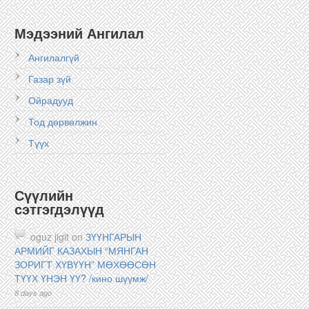
Мэдээний Ангилал
Ангилалгүй
Газар зүй
Ойрадууд
Тод дөрвөлжин
Түүх
Сүүлийн
сэтгэгдэлүүд
oguz jigit on
ЗҮҮНГАРЫН
АРМИЙГ КАЗАХЫН “МЯНГАН
ЗОРИГТ ХҮВҮҮН” МӨХӨӨСӨН
ТҮҮХ ҮНЭН ҮҮ? /кино шүүмж/
8 days ago