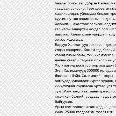
баялаг болох тал дvvрэн бэлчих ма
таашаан сонсоно. Гэвч хэрэв энэ м
хашхиралдан, уйлалдах бяцхан vрс 
хуучин нутгаа зорих эсвэл тэндээ v
Хавчилт, шахалтаас залхсан ард тv
єєр нэгэн алдартай нvvдэл бол Экс
адилаар Халимагийн удирдагч ард 
эргээс хєдєлжээ.
Баруун Халмагчууд тохирсон дохиог
vлдэж хоцорчээ. Хожим тэд Каспий
хаанд vнэнч байж, тvvнийг дэмжсэн
дайны vеээр ч тэднийг олноор нь у
Халимагууд цєєн тоогоор амьдарч 
Зvvн Халимагчууд 300000 иргэдээ а
базаасан байв. Халимагийн морьто
ангиудад хуваагдаж vvргээ хурдан, 
хvvхдvvдийг суулгасан уртаас урт т
сум хvрэх зайд явж гадны довтолго
гэсэн хэн бvхнийг урьдаас нь довто
байгуулав.
Арын хамгаалалтынхан ард хоцорсон
хийв. 25000 квадрат км газарт нэг 