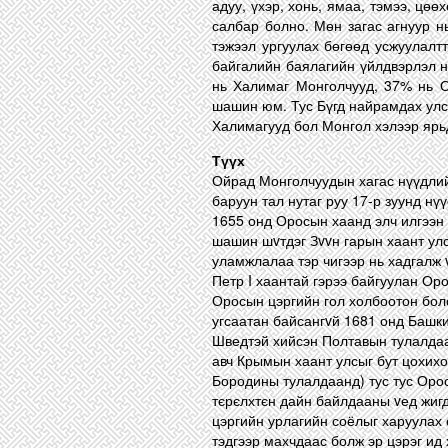
адуу, үхэр, хонь, ямаа, тэмээ, цөө
салбар болно. Мөн загас агнуур н
тэжээл ургуулах бөгөөд усжуулалтт
байгалийн баялагийн үйлдвэрлэл н
нь Халимаг Монголчууд, 37% нь 
шашин юм. Тус Бүгд найрамдах улс
Халимагууд бол Монгол хэлээр ярь
Түүх
Ойрад Монголчуудын хагас нүүдли
баруун тал нутаг руу 17-р зуунд н
1655 онд Оросын хаанд элч илгээн 
шашин шvтдэг Зvvн гарын хаант ул
уламжлалаа тэр чигээр нь хадгалж
Петр I хаантай гэрээ байгуулан Ор
Оросын цэргийн гол холбоотон бол
угсаатан байсангvй 1681 онд Башки
Шведтэй хийсэн Полтавын тулалдаа
авч Крымын хаант улсыг бут цохих
Бородины тулалдаанд) тус тус Оро
тєрєлхтєн дайн байлдааны vед жигд
цэргийн урлагийн соёлыг харуулах 
тэдгээр махчдаас болж эр цэрэг ид 