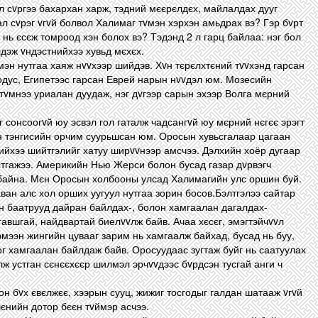
л сvргээ бахархан харж, тэдний мєєрєлдєх, майлалдах дууг
ал сvрэг vгvй болвол Халимаг тvмэн хэрхэн амьдрах вэ? Гэр бvрт
нь єсєж томроод хэн болох вэ? Тэдэнд 2 л гарц байлаа: нэг бол
лдэж vндэстнийхээ хувьд мєхєх.
мэн нутгаа хаяж нvvхээр шийдэв. Хvн тєрєлхтєний тvvхэнд гарсан
одус, Египетээс гарсан Еврей нарын нvvдэл юм. Мозесийн
тvмнээ уриалан дуудаж, нэг дvгээр сарын эхээр Волга мєрний
 сонсоогvй юу эсвэл гол гаталж чадсангvй юу мєрний нєгєє эрэгт
н тэнгисийн орчим суурьшсан юм. Оросын хувьсгалаар цагаан
ийхээ шийтгэлийг хатуу ширvvнээр амсчээ. Дэлхийн хоёр дугаар
стгажээ. Америкийн Нью Жерси болон бусад газар дvрвэгч
байна. Мєн Оросын холбооны улсад Халимагийн улс оршин буй.
ван алс хол орших уугуул нутгаа зорин босов.Бэлтгэлээ сайтар
н баатрууд дайран байлдах-, болон хамгаалан дагалдах-
гавшгай, найдвартай биелvvлж байв. Ачаа хєсєг, эмэгтэйчvvл
эмээн жингийн цувааг зарим нь хамгаалж байхад, бусад нь буу,
ог хамгаалан байлдаж байв. Оросуудаас зугтаж буйг нь саатуулах
лж устган сєнєєхєєр шилмэл эрчvvдээс бvрдсэн тусгай анги ч
 бvх євєлжєє, хээрын сууц, жижиг тосгодыг галдан шатааж vгvй
шєнийн дотор бєєн тvймэр асчээ.