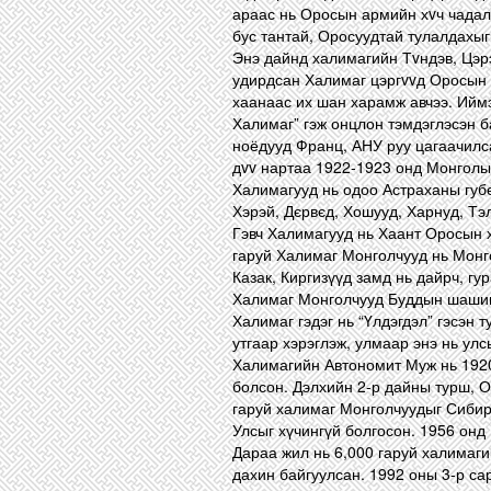
араас нь Оросын армийн хvч чадал 
бус тантай, Оросуудтай тулалдахыг
Энэ дайнд халимагийн Тvндэв, Цэ
удирдсан Халимаг цэргvvд Оросын
хаанаас их шан харамж авчээ. Иймэ
Халимаг” гэж онцлон тэмдэглэсэн 
ноёдууд Франц, АНУ руу цагаачилса
дvv нартаа 1922-1923 онд Монголы
Халимагууд нь одоо Астраханы губ
Хэрэй, Дєрвєд, Хошууд, Харнуд, Тэ
Гэвч Халимагууд нь Хаант Оросын 
гаруй Халимаг Монголчууд нь Монго
Казак, Киргизүүд замд нь дайрч, г
Халимаг Монголчууд Буддын шашинт
Халимаг гэдэг нь “Үлдэгдэл” гэсэн т
утгаар хэрэглэж, улмаар энэ нь ул
Халимагийн Автономит Муж нь 1920
болсон. Дэлхийн 2-р дайны турш, 
гаруй халимаг Монголчуудыг Сибир
Улсыг хүчингүй болгосон. 1956 онд
Дараа жил нь 6,000 гаруй халимаг
дахин байгуулсан. 1992 оны 3-р са