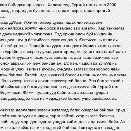
осож байлдахаар хєдлєв. Халимагууд Туркай гол хvртэл 2000
ь замд тааралдах бусад голын гарам газрыг гарах аргагvй
аа.
лаар дvvрэн vхлийн гэмээр цуваа чадах чинээгээрээн
он нялхсаа эхчvvл нь орхиж явахаас єєр аргагvй. Хар тэнхээгээ
 дааж чадахгvй vлдэцгээнэ. Тэд орхин одож буй нvvдлийн
их цасан дунд бєртийсєєр сууж хоцроно. Євгєчvvл нь нялх ач
 ёс гvйцэтгэнэ. Тэднийг алгуурхан хєлдєх аймшигт vхэл хvлээж
н vхрийн сэг тэврэн дулаацахыг оролдож, гунигт тєгсгєлтэйгээ vл
л доройтнуудаа ч гэсэн хувь заяанд нь даатгаад орхихоос єєр
болох аврахыг хичээж байсан аж. Бvлтэй, чадалтай эрчvvд нь
морийг уяах, євчтнєє дvvрэх, сундлах зэргээр хоёроороо явах
тгэж байлаа. Галгvй, идэш уушгvй болсон нэгэн нь осгох нь алхам
 бол vvрээр хэзээ ч дахин сэрэхээргvй болно. Энэ бол хэлэхийн
айхийж хавар болж дулаарсан ч vлдсэн хvмvvсийг Туркай гол
vйцэж ирэв. Жижиг тулаанууд байнга ар араасаа цувран
аас дайраад байгаа нь мэдэгдэхээ больж, учир замбараагаа
 vнэхээр дарлагдаж зовсон зугтагсад болж хувирсан байлаа. Урьд
элбэг хангалуун амьдарч, тарга сайтай vхэр сvргээ бэлчээж,
сайн адуу морьдоо сургаж унадаг хийморлог ард тvмэн байв. Аз
мээг голсхийж, нэг их тоодоггvй байлаа. Гэвч зугтаж явахад нь