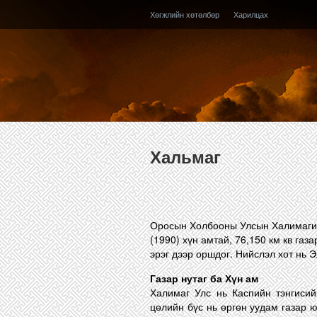
Хөгжлийн хөтөлбөр
Харилцах
Хальмаг
Оросын Холбооны Улсын Халимагийн
(1990) хүн амтай, 76,150 км кв газ
эрэг дээр оршдог. Нийслэл хот нь Э
Газар нутаг ба Хүн ам
Халимаг Улс нь Каспийн тэнгисий
цөлийн бүс нь өргөн уудам газар ю