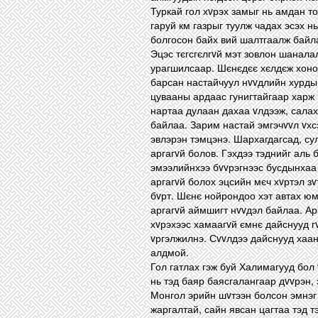
Туркай гол хvрэх замыг нь амдан т
гаруй км газрыг туулж чадах эсэх н
болгосон байх вий шалтгаалж байл
Эцэс тєгсгєлгvй мэт зовлон шанала
урагшилсаар. Шєнєдєє хєлдєж хонос
барсан настайчуул нvvдлийн хурдыг
цувааны ардаас гунигтайгаар харж 
нартаа дулаан дахаа vлдээж, салах
байлаа. Зарим настай эмгэчvvл vхсэ
эвлэрэн тэмцэнэ. Шархагдагсад, су
аргагvй болов. Гэхдээ тэднийг аль 
эмээлийнхээ бvvрэгнээс бусдынхаа 
аргагvй болох эцсийн мєч хvртэл зv
бvрт. Шєнє нойрондоо хэт автах юм
аргагvй аймшигт нvvдэл байлаа. Ар
хvрэхээс хамаагvй ємнє дайснууд г
vргэлжилнэ. Сvvлдээ дайснууд хаан
алдмой.
Гол гатлах гэж буй Халимагууд бол
нь тэд баяр баясгалангаар дvvрэн, 
Монгол эрийн шvтээн болсон эмнэг 
жаргалтай, сайн явсан цагтаа тэд тэ