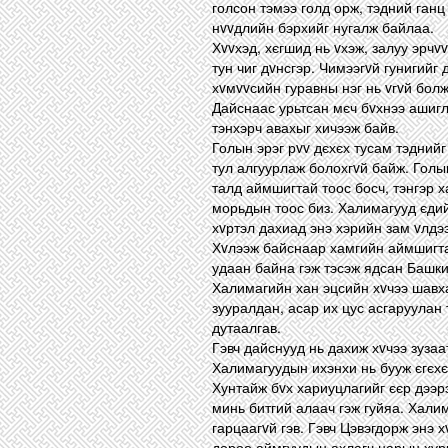
голсон тэмээ голд орж, тэдний ганц
нvvдлийн бэрхийг нугалж байлаа.
Хvvхэд, хєгшид нь vхэж, залуу эрч
тун чиг дvнсгэр. Чимээгvй гунигийг
хvмvvсийн гуравны нэг нь vгvй бол
Дайснаас урьтсан мєч бvхнээ ашигл
тэнхэрч авахыг хичээж байв.
Голын эрэг рvv дєхєх тусам тэдний
тул алгуурлаж болохгvй байж. Голы
талд аймшигтай тоос босч, тэнгэр х
морьдын тоос биз. Халимагууд єдий
хvртэл дахиад энэ хэрийн зам vлдэ
Хvлээж байснаар хамгийн аймшигта
удаан байна гэж тэсэж ядсан Башки
Халимагийн хан эцсийн хvчээ шавха
зууралдан, асар их цус асгаруулан 
дутаалгав.
Гэвч дайснууд нь дахиж хvчээ зуза
Халимагуудын ихэнхи нь бууж єгєхє
Хунтайж бvх хариуцлагийг єєр дээр
минь битгий алаач гэж гуйяа. Хали
гарцаагvй гэв. Гэвч Цэвэгдорж энэ х
дороо аймгуудын ахлагч нарын хури