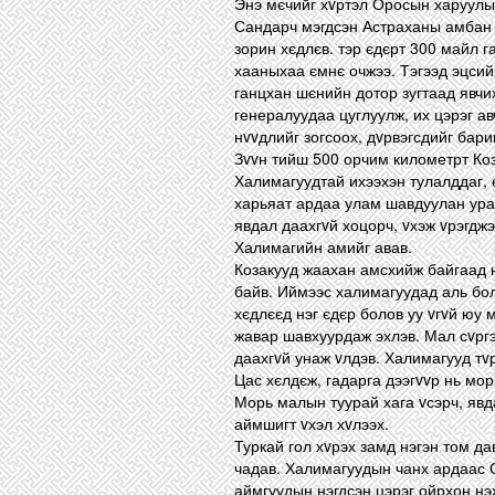
Энэ мєчийг хvртэл Оросын харуулы
Сандарч мэгдсэн Астраханы амбан 
зорин хєдлєв. тэр єдєрт 300 майл 
хааныхаа ємнє очжээ. Тэгээд эцсий
ганцхан шєнийн дотор зугтаад явчих
генералуудаа цуглуулж, их цэрэг а
нvvдлийг зогсоох, дvрвэгсдийг бари
Зvvн тийш 500 орчим километрт Коз
Халимагуудтай ихээхэн тулалддаг,
харьяат ардаа улам шавдуулан ураг
явдал даахгvй хоцорч, vхэж vрэгдж
Халимагийн амийг авав.
Козакууд жаахан амсхийж байгаад н
байв. Иймээс халимагуудад аль бол
хєдлєєд нэг єдєр болов уу vгvй юу 
жавар шавхуурдаж эхлэв. Мал сvргэ
даахгvй унаж vлдэв. Халимагууд тv
Цас хєлдєж, гадарга дээгvvр нь мо
Морь малын туурай хага vсэрч, явд
аймшигт vхэл хvлээх.
Туркай гол хvрэх замд нэгэн том да
чадав. Халимагуудын чанх ардаас 
аймгуудын нэгдсэн цэрэг ойрхон нэ