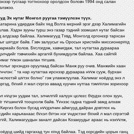
эхээр тусгаар тогтнохоор оролдсон боловч 1994 онд салан
алзжээ.
уд Эх нутаг Монгол руугаа тэмүүлсэн түүх.
Катарина удирдаж байх vед Волга мєрний эрэг дээр Халимагийн
лав. Хэдэн зууны турш энэ газар тэдний эзэмшил нутаг байсан
д алдсаар байлаа. Халимагууд Тvвд, Монголд єргєнєєр тархсан
 шvтдэг байв. Гэвч залуусыг нь Оросын христийн миссионерvvд
армайх болов. Бvслэгдэж, хавчигдаж, тал нутагтаа дураараа
дэлчдийг тэвчихийн аргагvй бухимдуулж байлаа. Хаа сайгvй
лимаг тvмэн шаналан тvгшив.
голыг эрхэндээ оруулаад байсан Манж руу очив. Манжийн хаан
vvнчлэн: ” та нар нутагтаа ирснээр дураараа нvvж сууж, бурхан
чєлєєтэй шvтэх болно” гэж уламжлуулав. Халимаг ноёдод энэ л
 иргэд, бvхий л мал сvргээ аваад хуучин нутгаа тэмvvлэн зорихоор
 нvцгэн уудам тал, элчилгvй халуун цєлєєс бvрдэх олон зуун,
йг тvгшингvй тооцоолж байв. Yvнээс гадна тэдний замд алхам
 Киргиз болон бусад нvvдэлчин аймгууд дайран довтлох нь
сдийн харьяанаас бvхэл бvтэн нэг vндэстэнг бvхий л мал сvрэгтэй
 vгvй, Халимагуудын заналт дайсан Козакуудыг араас нь нэхvvлж,
оёдод шийд гаргахад тун хvнд байлаа. Тэд єєрсдийн цорын ганц