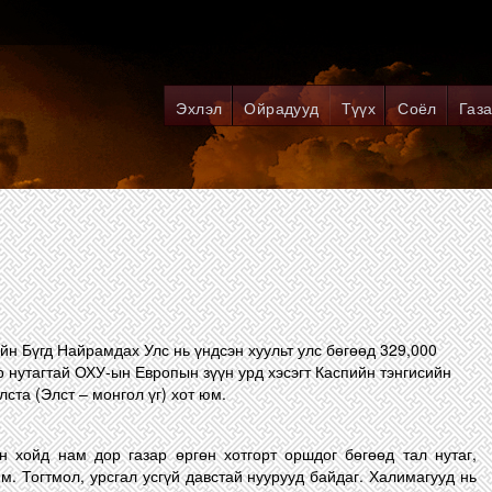
Эхлэл
Ойрадууд
Түүх
Соёл
Газа
 Бүгд Найрамдах Улс нь үндсэн хуульт улс бөгөөд 329,000
ар нутагтай ОХУ-ын Европын зүүн урд хэсэгт Каспийн тэнгисийн
лста (Элст – монгол үг) хот юм.
н хойд нам дор газар өргөн хотгорт оршдог бөгөөд тал нутаг,
м. Тогтмол, урсгал усгүй давстай нуурууд байдаг. Халимагууд нь