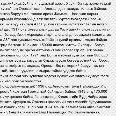
гэж хийрхэж буй нь инээдэмтэй хэрэг. Харин би тэр зэрлэгvvдтэй
 хvснэ” гэж Оросын хаан I Александр-т захидал илгээж байлаа.
рэнжав Баруун монголоос ирсэн Жамъян, Цэвэгжав нарын
 армийн бvрэлдхvvнд явж Австари хvртэл тулалдаж Оросын
эс их яруу найрагч А.С.Пушкин єєрийн шvлэгтээ “Талын нєхєр
байдаг. 1917 оны хувьсгалын дараа Халимагийн олон сурвалжтан,
н бєгєєд Ижил мєрєндєє vлдэн єлсгєлєнд нэрвэгдсэн халимаг ах
н АЗГ-аас тусламж vзvvлж байсан тухай архивын мэдээ байдаг.
ернд багтсан 10 аймаг, 150000 шахам хvнтэй Ойрадын Батут,
лэнгит овог, яс орсон Автономит улс хэлбэрээр оршиж байна.
хамжлага болсон. 1771 онд Волга мөрний зүүн хэсгийн 300,000
л нутаг руугаа тэмүүлэн буцаж нүүсэн бөгөөд эртний өст Орос,
уравны хоёрыг нь хяджээ. Оросын Волга мөрний баруун талын
ай, хагас нүүдлийн амьдралтайгаа үлдсэн байна.
урк үг бөгөөд энэ нутагтаа үлдсэн хүмүүсийг үлдсэн хүмүүс гэсэн
сын нэр болсон бололтой.
 онд байгуулагдсан; 1936 онд Автономит Бүгд Найрамдах Улс
Оростой хамтран Германтай байлдсан байна. 1943 онд 170,000
ь лүү цөлсөн байна ба ингэснээр Халимагийн Бүгд Найрамдах
 Никита Хрущев нь Сталины цөллөгийн гэмт хэргийг буруушаасан.
ийг буцаж ирсэн. 1958 онд ЗСБНХУ-ын Халимагийн автономитийг
рын 31-нд Халимагийн Бүгд Найрамдах Улс байгуулагджээ.