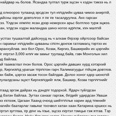
 найдвар нь болов. Ясандаа тултал турж эцсэн ч хэдэн тэмээ нь л
vvд олноороо тулаанд эрсдсэн тул нvvдлийн цуваа чимээ аниргvй,
 дайсны зэрлэг довтолгоо л vе vе тасалдуулна. Анх гарсан
жээ. Yлдсэн хvмvvс ясан дээр нємєрсєн арьс болтлоо турж эцжээ.
ан, vлдсэн хэдэн маландаа шинэ ногоо идvvлж, хvн малгvй
г устгах тушаалтай дайснууд нь ч алхам бvрээр ойртсоор байсан
н гарамыг нvvдлийн цувааны сvvлч дєнгєж гатламагц тэртээ их
аранхуйлав. энэ бол Орос, Козак, Киргиз, Башкирийн их цэргийн
г хvртэл 3,000 илvv км замыг туулаад байв, гэвч Монголын хил
эд байлаа.
й таамаглал vнэн болов. Орос цэргийн давших хурд хэтэрхий
р, Киргизvvд урагши тvрvvлэн гарч Халимагуудыг гvйцэж довтлов.
н байж, цэргээ засаж тосон байлдав. Долоо хоног єдєр шєнєгvй
тулалдсаны эцэст Киргизvvдийг ялж, Башкир, Козак тэргvvтнийг
атгаад эргэж дайрах нь дэндvv тодорхой. Ядарч туйлдсан
д бэлэн байлаа. Зугтах санааг гаргаж, бvгдийг удирдсан Уваши
ээ хvлээж, Цагаан Хаанд очоод шийтгvvлье харин ард тvмнийг
магийн баатарлаг гавьяаг тоочвол хатан хаан Катарина єршєєх нь
vртэл зугтлаа, vр дvнг нь vзье, эцсээ хvртэл тэмцье гэж ятгав. Тэр
лдаан болов. Ноён бvр vгээ хэлэв. Цєхєрч туйлдсан тэд зовлон