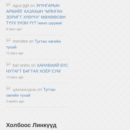
oguz jigit on
ЗҮҮНГАРЫН
АРМИЙГ КАЗАХЫН “МЯНГАН
ЗОРИГТ ХҮВҮҮН” МӨХӨӨСӨН
ТҮҮХ ҮНЭН ҮҮ? /кино шүүмж/
8 days ago
mendee on
Тугтан овгийн
тухай
13 days ago
bat orshx on
ХАНХӨХИЙ БҮС
НУТАГТ БАГТАХ ХОЁР СУМ
13 days ago
цээлээсүрэн on
Тугтан
овгийн тухай
2 weeks ago
Холбоос Линкүүд